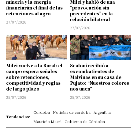
minería y la energía
Milei y habló de una
financiarán el final de las
“provocación sin
retenciones al agro
precedentes” en la
relación bilateral
27/07/2026
27/07/2026
Milei vuelve a la Rural: el
Scaloni recibió a
campo espera señales
excombatientes de
sobre retenciones,
Malvinas en su casa de
competitividad y reglas
Pujato: “Nuestros colores
de largo plazo
nos unen”
25/07/2026
25/07/2026
Córdoba
Noticias de cordoba
Argentina
Tendencias:
Mauricio Macri
Gobierno de Córdoba