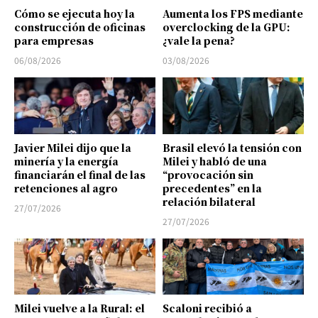
Cómo se ejecuta hoy la
Aumenta los FPS mediante
construcción de oficinas
overclocking de la GPU:
para empresas
¿vale la pena?
06/08/2026
03/08/2026
Javier Milei dijo que la
Brasil elevó la tensión con
minería y la energía
Milei y habló de una
financiarán el final de las
“provocación sin
retenciones al agro
precedentes” en la
relación bilateral
27/07/2026
27/07/2026
Milei vuelve a la Rural: el
Scaloni recibió a