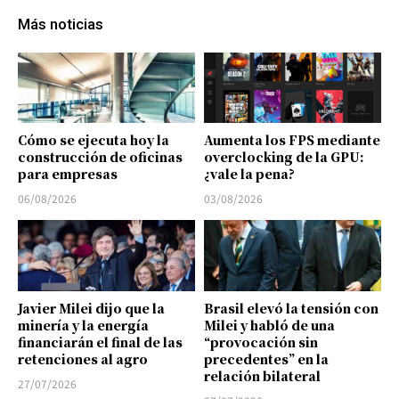
Más noticias
Cómo se ejecuta hoy la
Aumenta los FPS mediante
construcción de oficinas
overclocking de la GPU:
para empresas
¿vale la pena?
06/08/2026
03/08/2026
Javier Milei dijo que la
Brasil elevó la tensión con
minería y la energía
Milei y habló de una
financiarán el final de las
“provocación sin
retenciones al agro
precedentes” en la
relación bilateral
27/07/2026