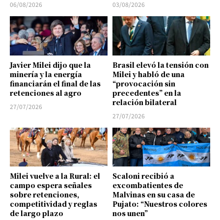
06/08/2026
03/08/2026
Javier Milei dijo que la
Brasil elevó la tensión con
minería y la energía
Milei y habló de una
financiarán el final de las
“provocación sin
retenciones al agro
precedentes” en la
relación bilateral
27/07/2026
27/07/2026
Milei vuelve a la Rural: el
Scaloni recibió a
campo espera señales
excombatientes de
sobre retenciones,
Malvinas en su casa de
competitividad y reglas
Pujato: “Nuestros colores
de largo plazo
nos unen”