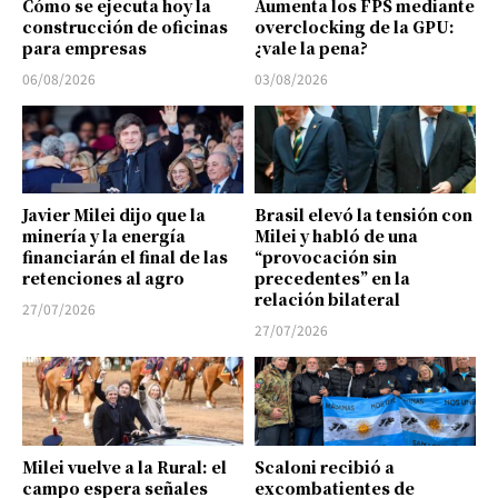
Cómo se ejecuta hoy la
Aumenta los FPS mediante
construcción de oficinas
overclocking de la GPU:
para empresas
¿vale la pena?
06/08/2026
03/08/2026
Javier Milei dijo que la
Brasil elevó la tensión con
minería y la energía
Milei y habló de una
financiarán el final de las
“provocación sin
retenciones al agro
precedentes” en la
relación bilateral
27/07/2026
27/07/2026
Milei vuelve a la Rural: el
Scaloni recibió a
campo espera señales
excombatientes de