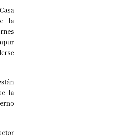
 Casa
e la
ernes
umpur
derse
stán
ue la
ierno
uctor