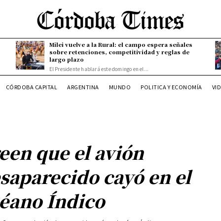
Milei vuelve a la Rural: el campo espera señales
sobre retenciones, competitividad y reglas de
largo plazo
El Presidente hablará este domingo en el...
CÓRDOBA CAPITAL
ARGENTINA
MUNDO
POLITICA Y ECONOMÍA
VI
een que el avión
saparecido cayó en el
éano Índico