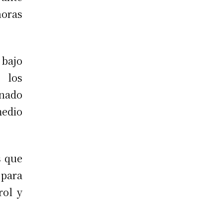
horas
 bajo
 los
nado
medio
s que
para
rol y