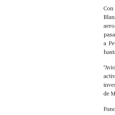
Con 
Bla
aero
pasa
a Pe
hast
“Av
acti
inve
de M
Func