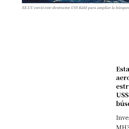
EE.UU envió este destructor USS Kidd para ampliar la búsque
Est
aer
est
US
bús
Inve
MH37