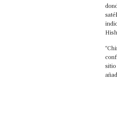
dond
saté
ind
His
“Chi
conf
siti
aña