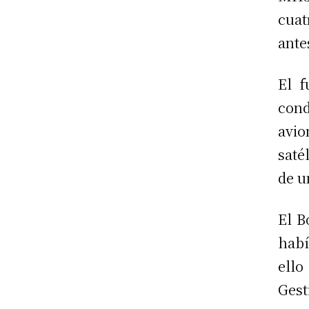
cuat
ante
El f
con
avi
saté
de u
El B
hab
ello
Gest