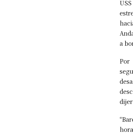
USS
estr
haci
Anda
a bo
Por 
segu
desa
desc
dije
“Bar
hora