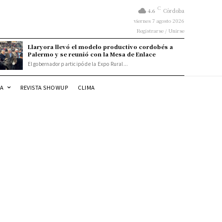
C
4.6
Córdoba
viernes 7 agosto 2026
Registrarse / Unirse
Llaryora llevó el modelo productivo cordobés a
Palermo y se reunió con la Mesa de Enlace
El gobernador participó de la Expo Rural...
DA
REVISTA SHOWUP
CLIMA