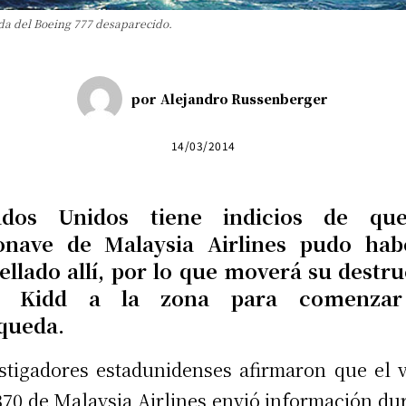
da del Boeing 777 desaparecido.
por
Alejandro Russenberger
14/03/2014
ados Unidos tiene indicios de qu
onave de Malaysia Airlines pudo hab
rellado allí, por lo que moverá su destru
S Kidd a la zona para comenzar
queda.
stigadores estadunidenses afirmaron que el 
0 de Malaysia Airlines envió información du