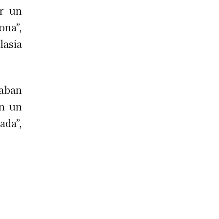
or un
ona”,
asia
taban
en un
ada”,