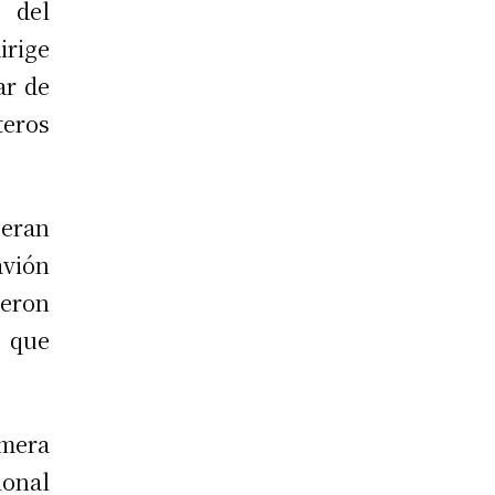
 del
irige
ar de
teros
 eran
avión
ueron
, que
imera
ional