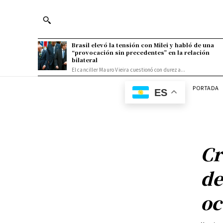
Brasil elevó la tensión con Milei y habló de una
“provocación sin precedentes” en la relación
bilateral
El canciller Mauro Vieira cuestionó con dureza...
PORTADA
ES
Cr
de
oc