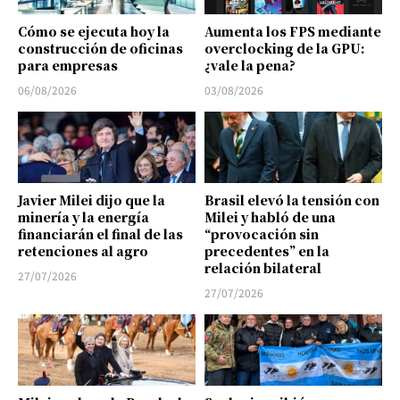
Cómo se ejecuta hoy la
Aumenta los FPS mediante
construcción de oficinas
overclocking de la GPU:
para empresas
¿vale la pena?
06/08/2026
03/08/2026
Javier Milei dijo que la
Brasil elevó la tensión con
minería y la energía
Milei y habló de una
financiarán el final de las
“provocación sin
retenciones al agro
precedentes” en la
relación bilateral
27/07/2026
27/07/2026