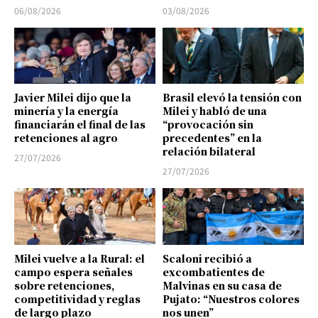
06/08/2026
03/08/2026
Javier Milei dijo que la
Brasil elevó la tensión con
minería y la energía
Milei y habló de una
financiarán el final de las
“provocación sin
retenciones al agro
precedentes” en la
relación bilateral
27/07/2026
27/07/2026
Milei vuelve a la Rural: el
Scaloni recibió a
campo espera señales
excombatientes de
sobre retenciones,
Malvinas en su casa de
competitividad y reglas
Pujato: “Nuestros colores
de largo plazo
nos unen”