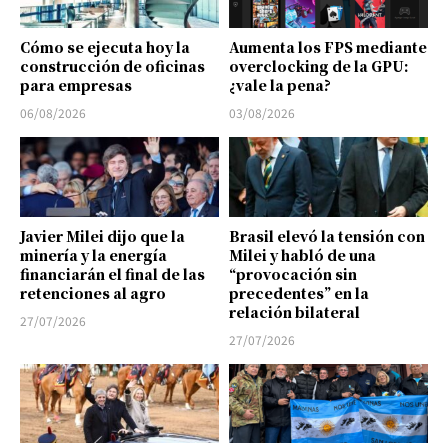
Cómo se ejecuta hoy la
Aumenta los FPS mediante
construcción de oficinas
overclocking de la GPU:
para empresas
¿vale la pena?
06/08/2026
03/08/2026
Javier Milei dijo que la
Brasil elevó la tensión con
minería y la energía
Milei y habló de una
financiarán el final de las
“provocación sin
retenciones al agro
precedentes” en la
relación bilateral
27/07/2026
27/07/2026