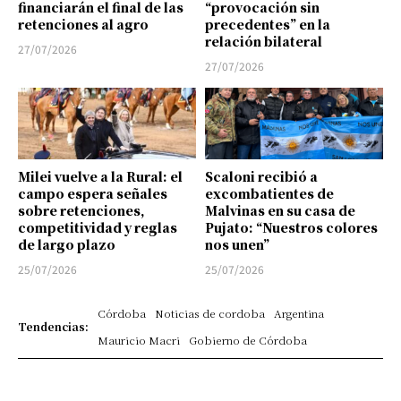
financiarán el final de las
“provocación sin
retenciones al agro
precedentes” en la
relación bilateral
27/07/2026
27/07/2026
Milei vuelve a la Rural: el
Scaloni recibió a
campo espera señales
excombatientes de
sobre retenciones,
Malvinas en su casa de
competitividad y reglas
Pujato: “Nuestros colores
de largo plazo
nos unen”
25/07/2026
25/07/2026
Córdoba
Noticias de cordoba
Argentina
Tendencias:
Mauricio Macri
Gobierno de Córdoba