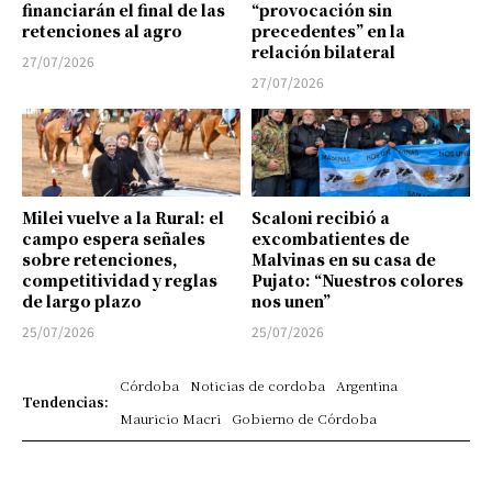
financiarán el final de las
“provocación sin
retenciones al agro
precedentes” en la
relación bilateral
27/07/2026
27/07/2026
Milei vuelve a la Rural: el
Scaloni recibió a
campo espera señales
excombatientes de
sobre retenciones,
Malvinas en su casa de
competitividad y reglas
Pujato: “Nuestros colores
de largo plazo
nos unen”
25/07/2026
25/07/2026
Córdoba
Noticias de cordoba
Argentina
Tendencias:
Mauricio Macri
Gobierno de Córdoba