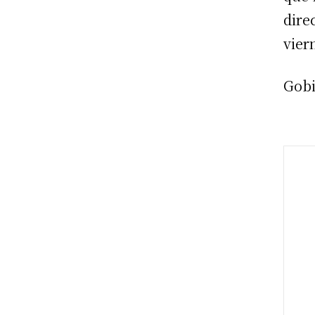
dire
vier
Gobi