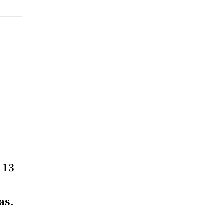
a
 13
as.