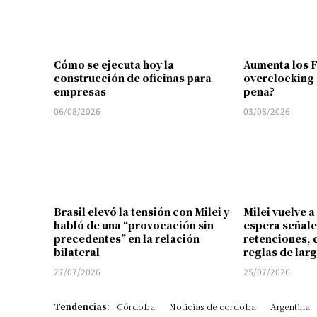
Cómo se ejecuta hoy la
Aumenta los 
construcción de oficinas para
overclocking 
empresas
pena?
06/08/2026
03/08/2026
Brasil elevó la tensión con Milei y
Milei vuelve a
habló de una “provocación sin
espera señale
precedentes” en la relación
retenciones, 
bilateral
reglas de lar
27/07/2026
25/07/2026
Tendencias:
Córdoba
Noticias de cordoba
Argentina