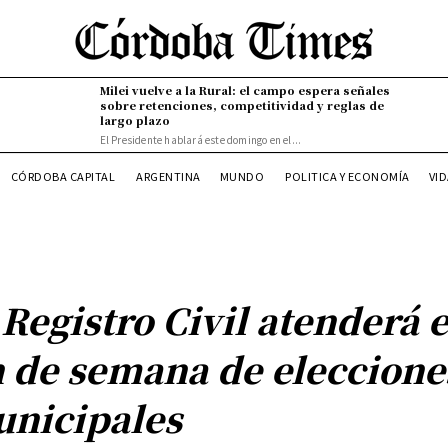
Milei vuelve a la Rural: el campo espera señales
sobre retenciones, competitividad y reglas de
largo plazo
El Presidente hablará este domingo en el...
VI
CÓRDOBA CAPITAL
ARGENTINA
MUNDO
POLITICA Y ECONOMÍA
 Registro Civil atenderá e
n de semana de eleccione
nicipales