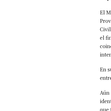
El M
Prov
Civi
el f
coin
inte
En s
entr
Aún 
iden
que 