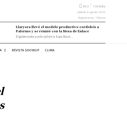
C
10.3
Córdoba
sábado 8 agosto 2026
Registrarse / Unirse
Llaryora llevó el modelo productivo cordobés a
Palermo y se reunió con la Mesa de Enlace
El gobernador participó de la Expo Rural...
DA
REVISTA SHOWUP
CLIMA
l
s