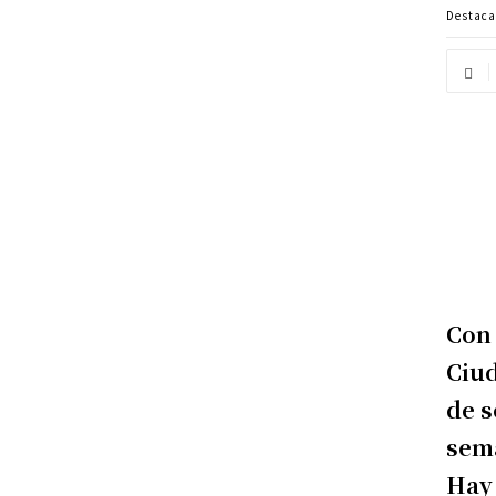
Destac
Con 
Ciud
de s
sema
Hay 