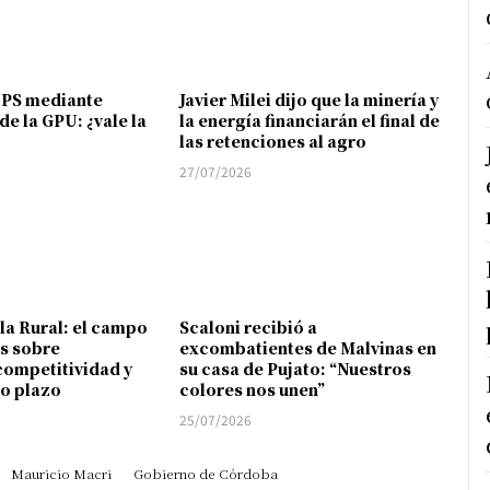
FPS mediante
Javier Milei dijo que la minería y
de la GPU: ¿vale la
la energía financiarán el final de
las retenciones al agro
27/07/2026
 la Rural: el campo
Scaloni recibió a
s sobre
excombatientes de Malvinas en
competitividad y
su casa de Pujato: “Nuestros
go plazo
colores nos unen”
25/07/2026
Mauricio Macri
Gobierno de Córdoba