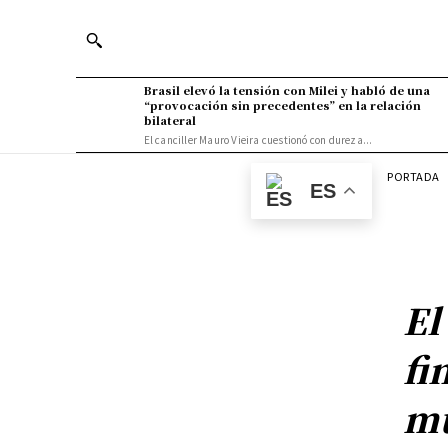
Brasil elevó la tensión con Milei y habló de una
“provocación sin precedentes” en la relación
bilateral
El canciller Mauro Vieira cuestionó con dureza...
PORTADA
ES
El
fi
mu