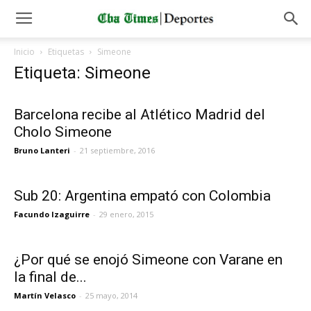
Inicio
Etiquetas
Simeone
Etiqueta: Simeone
Barcelona recibe al Atlético Madrid del
Cholo Simeone
Bruno Lanteri
-
21 septiembre, 2016
Sub 20: Argentina empató con Colombia
Facundo Izaguirre
-
29 enero, 2015
¿Por qué se enojó Simeone con Varane en
la final de...
Martín Velasco
-
25 mayo, 2014