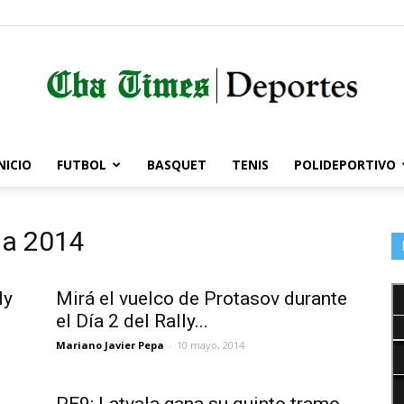
NICIO
FUTBOL
BASQUET
TENIS
POLIDEPORTIVO
Córdoba
na 2014
Times
ly
Mirá el vuelco de Protasov durante
el Día 2 del Rally...
Mariano Javier Pepa
-
10 mayo, 2014