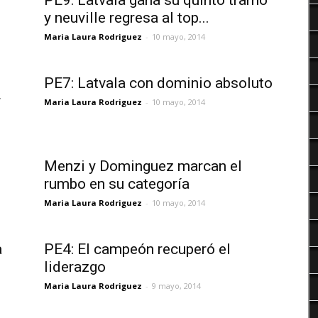
PE9: Latvala gana su quinto tramo
Deportes
y neuville regresa al top...
Maria Laura Rodriguez
-
10 mayo, 2014
PE7: Latvala con dominio absoluto
r
Maria Laura Rodriguez
-
10 mayo, 2014
Menzi y Dominguez marcan el
rumbo en su categoría
Maria Laura Rodriguez
-
10 mayo, 2014
a
PE4: El campeón recuperó el
liderazgo
Maria Laura Rodriguez
-
9 mayo, 2014