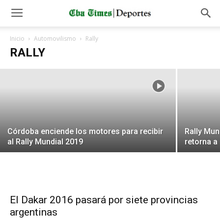
Ott Tänak fue el más veloz en el
Superprime urbano en Villa Carlos Paz
Inicio
Automovilismo
Rally
RALLY
Mariano Javier Pepa
-
25 abril, 2019
Córdoba enciende los motores para recibir
Rally Mun
al Rally Mundial 2019
retorna a
El Dakar 2016 pasará por siete provincias
argentinas