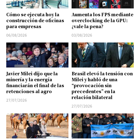
Cómo se ejecuta hoy la
Aumenta los FPS mediante
construcción de oficinas
overclocking de la GPU:
para empresas
¿vale la pena?
06/08/2026
03/08/2026
Javier Milei dijo que la
Brasil elevó la tensión con
minería y la energía
Milei y habló de una
financiarán el final de las
“provocación sin
retenciones al agro
precedentes” en la
relación bilateral
27/07/2026
27/07/2026