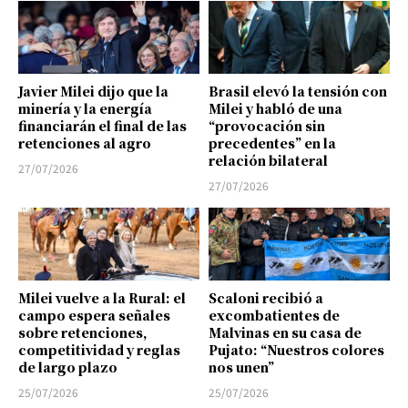
Javier Milei dijo que la
Brasil elevó la tensión con
minería y la energía
Milei y habló de una
financiarán el final de las
“provocación sin
retenciones al agro
precedentes” en la
relación bilateral
27/07/2026
27/07/2026
Milei vuelve a la Rural: el
Scaloni recibió a
campo espera señales
excombatientes de
sobre retenciones,
Malvinas en su casa de
competitividad y reglas
Pujato: “Nuestros colores
de largo plazo
nos unen”
25/07/2026
25/07/2026