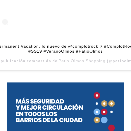
ermanent Vacation, lo nuevo de @complotrock ⚡ #ComplotRo
#SS19 #VeranoOlmos #PatioOlmos
 publicación compartida de
(@patioolmosshopping)
Patio Olmos Shopping