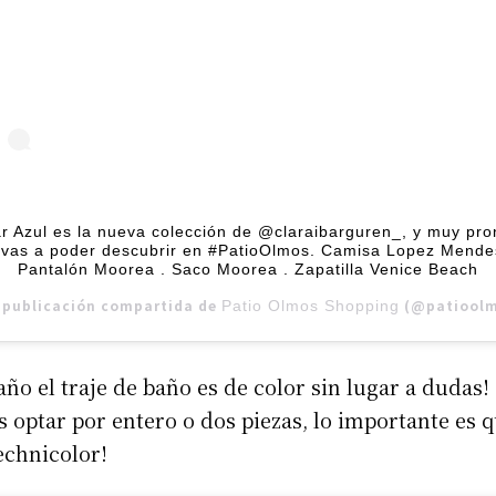
r Azul es la nueva colección de @claraibarguren_, y muy pro
 vas a poder descubrir en #PatioOlmos. Camisa Lopez Mende
Pantalón Moorea . Saco Moorea . Zapatilla Venice Beach
 publicación compartida de
(@patioolmosshopping)
Patio Olmos Shopping
año el traje de baño es de color sin lugar a dudas!
 optar por entero o dos piezas, lo importante es 
echnicolor!