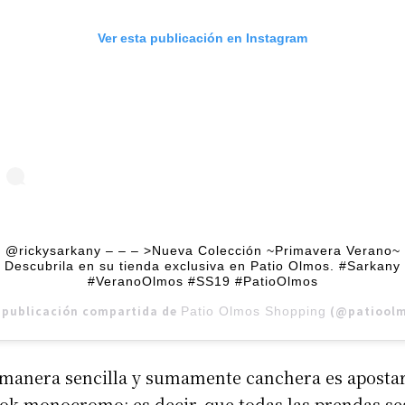
Ver esta publicación en Instagram
@rickysarkany – – – >Nueva Colección ~Primavera Verano~
Descubrila en su tienda exclusiva en Patio Olmos. #Sarkany
#VeranoOlmos #SS19 #PatioOlmos
 publicación compartida de
(@patioolmosshopping)
Patio Olmos Shopping
 manera sencilla y sumamente canchera es aposta
ok monocromo; es decir, que todas las prendas s