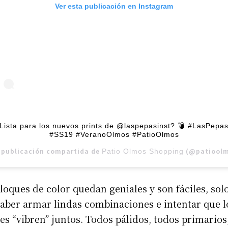
Ver esta publicación en Instagram
Lista para los nuevos prints de @laspepasinst? 💣 #LasPepa
#SS19 #VeranoOlmos #PatioOlmos
 publicación compartida de
(@patioolmosshopping)
Patio Olmos Shopping
loques de color quedan geniales y son fáciles, sol
aber armar lindas combinaciones e intentar que l
es “vibren” juntos. Todos pálidos, todos primarios