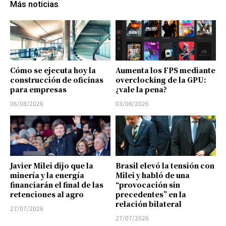
Más noticias
Cómo se ejecuta hoy la
Aumenta los FPS mediante
construcción de oficinas
overclocking de la GPU:
para empresas
¿vale la pena?
06/08/2026
03/08/2026
Javier Milei dijo que la
Brasil elevó la tensión con
minería y la energía
Milei y habló de una
financiarán el final de las
“provocación sin
retenciones al agro
precedentes” en la
relación bilateral
27/07/2026
27/07/2026