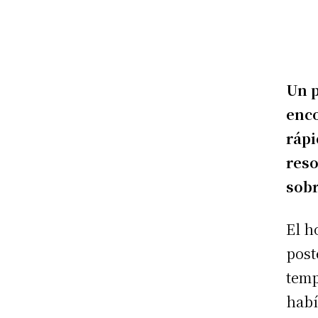
Un p
enco
rápi
reso
sobr
El h
post
temp
habí