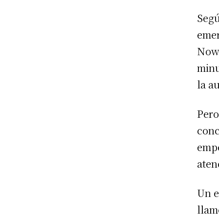
Segú
emer
Nowa
minu
la a
Pero
conc
empe
aten
Un e
llam