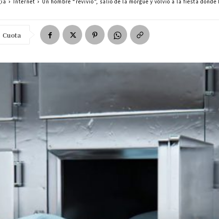
gía
Internet
Un hombre “revivió”, salió de la morgue y volvió a la fiesta donde
Cuota