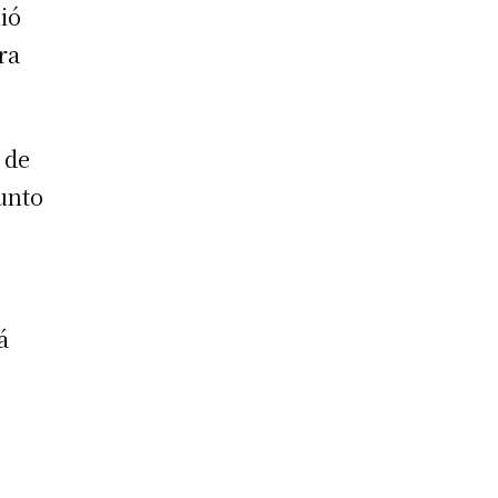
ió
ra
 de
punto
á