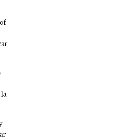
of
zar
a
 la
y
tar