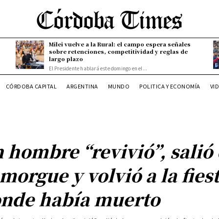
Milei vuelve a la Rural: el campo espera señales
sobre retenciones, competitividad y reglas de
largo plazo
El Presidente hablará este domingo en el...
CÓRDOBA CAPITAL
ARGENTINA
MUNDO
POLITICA Y ECONOMÍA
VI
 hombre “revivió”, salió
 morgue y volvió a la fies
nde había muerto