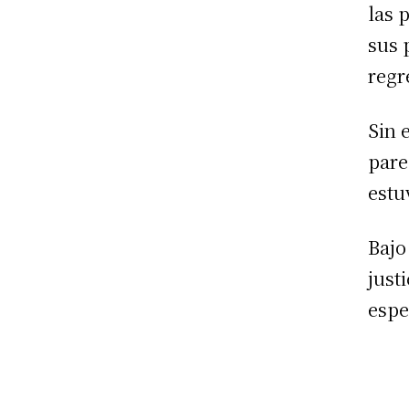
las 
sus 
regr
Sin 
pare
estu
Bajo
just
espe