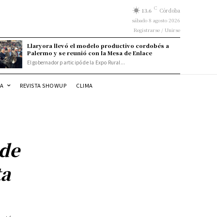
C
13.6
Córdoba
sábado 8 agosto 2026
Registrarse / Unirse
Llaryora llevó el modelo productivo cordobés a
Palermo y se reunió con la Mesa de Enlace
El gobernador participó de la Expo Rural...
DA
REVISTA SHOWUP
CLIMA
 de
ta