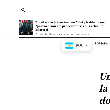
Brasil elevó la tensión con Milei y habló de una
“provocación sin precedentes” en la relación
bilateral
El canciller Mauro Vieira cuestionó con dureza...
PORTADA
ES
Un
la
do