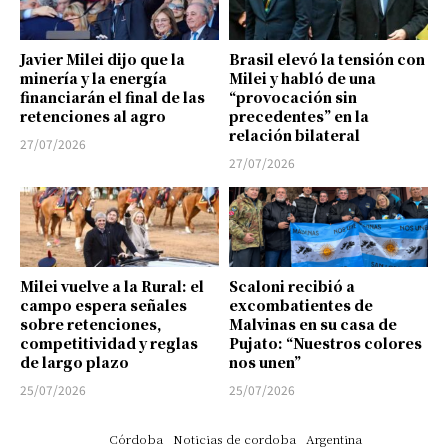
Javier Milei dijo que la
Brasil elevó la tensión con
minería y la energía
Milei y habló de una
financiarán el final de las
“provocación sin
retenciones al agro
precedentes” en la
relación bilateral
27/07/2026
27/07/2026
Milei vuelve a la Rural: el
Scaloni recibió a
campo espera señales
excombatientes de
sobre retenciones,
Malvinas en su casa de
competitividad y reglas
Pujato: “Nuestros colores
de largo plazo
nos unen”
25/07/2026
25/07/2026
Córdoba
Noticias de cordoba
Argentina