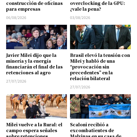
construcción de oficinas
overclocking de la GPU:
para empresas
¿vale la pena?
06/08/2026
03/08/2026
Javier Milei dijo que la
Brasil elevó la tensión con
minería y la energía
Milei y habló de una
financiarán el final de las
“provocación sin
retenciones al agro
precedentes” en la
relación bilateral
27/07/2026
27/07/2026
Milei vuelve a la Rural: el
Scaloni recibió a
campo espera señales
excombatientes de
sobre retenciones,
Malvinas en su casa de