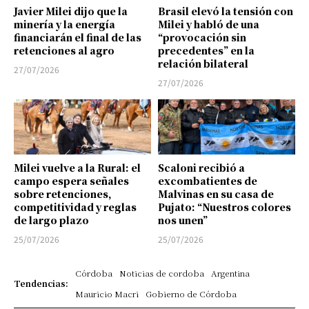
Javier Milei dijo que la
Brasil elevó la tensión con
minería y la energía
Milei y habló de una
financiarán el final de las
“provocación sin
retenciones al agro
precedentes” en la
relación bilateral
27/07/2026
27/07/2026
Milei vuelve a la Rural: el
Scaloni recibió a
campo espera señales
excombatientes de
sobre retenciones,
Malvinas en su casa de
competitividad y reglas
Pujato: “Nuestros colores
de largo plazo
nos unen”
25/07/2026
25/07/2026
Córdoba
Noticias de cordoba
Argentina
Tendencias:
Mauricio Macri
Gobierno de Córdoba