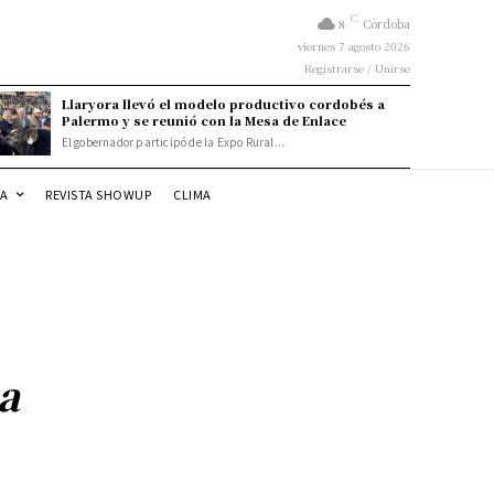
C
8
Córdoba
viernes 7 agosto 2026
Registrarse / Unirse
Llaryora llevó el modelo productivo cordobés a
Palermo y se reunió con la Mesa de Enlace
El gobernador participó de la Expo Rural...
DA
REVISTA SHOWUP
CLIMA
a