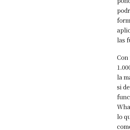
pond
podr
form
apli
las 
Con 
1.00
la m
si d
func
What
lo q
como