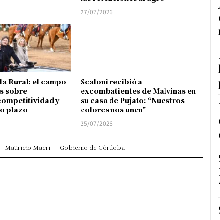
27/07/2026
 la Rural: el campo
Scaloni recibió a
s sobre
excombatientes de Malvinas en
competitividad y
su casa de Pujato: “Nuestros
go plazo
colores nos unen”
25/07/2026
Mauricio Macri
Gobierno de Córdoba