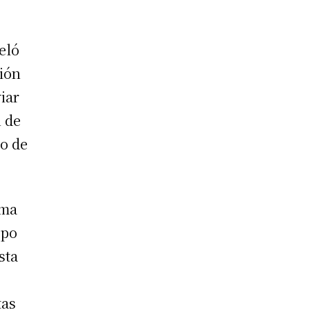
eló
ción
iar
n de
po de
rma
ipo
sta
tas