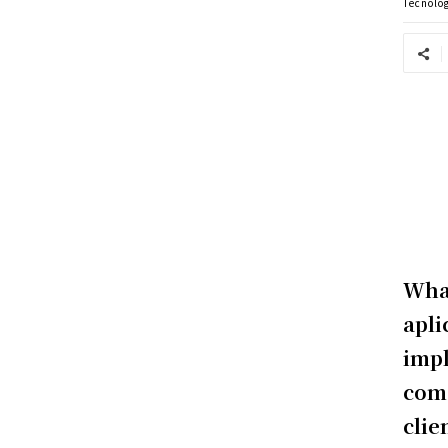
Tecnolo
Wha
apli
imp
com
clie