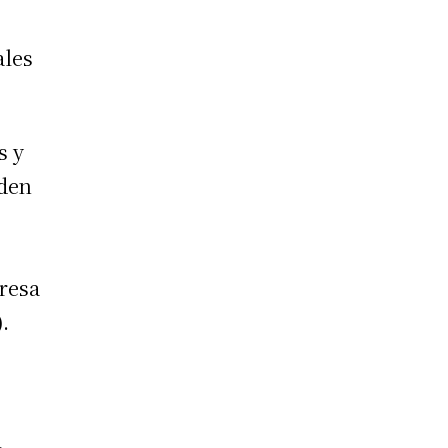
ales
s y
eden
resa
.