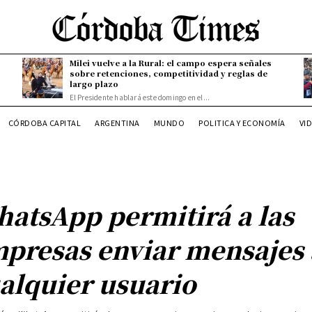
Milei vuelve a la Rural: el campo espera señales
sobre retenciones, competitividad y reglas de
largo plazo
El Presidente hablará este domingo en el...
CÓRDOBA CAPITAL
ARGENTINA
MUNDO
POLITICA Y ECONOMÍA
VI
atsApp permitirá a las
presas enviar mensajes 
alquier usuario