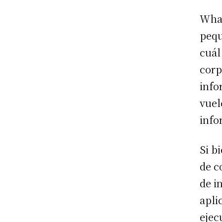
What
pequ
cuál
corp
info
vuel
info
Si b
de c
de i
apli
ejec