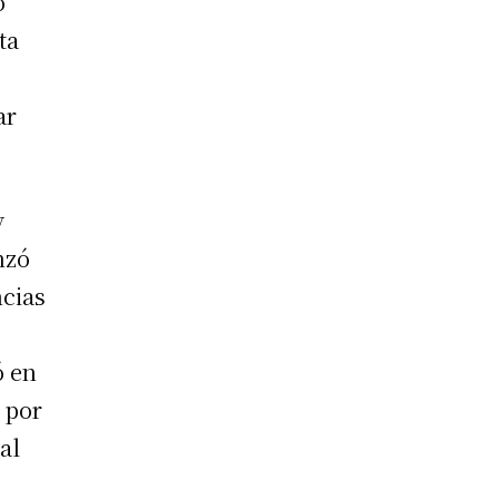
o
ta
ar
y
nzó
ncias
ó en
 por
al