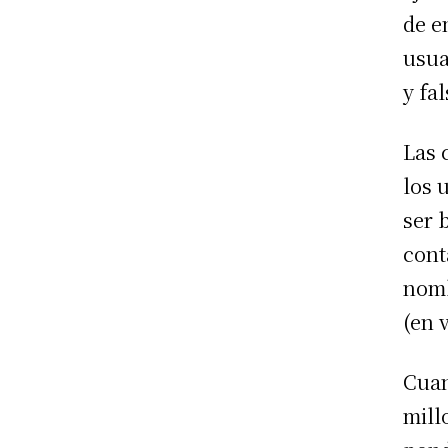
de e
usua
y fal
Las 
los 
ser 
cont
nomb
(en 
Cuan
mill