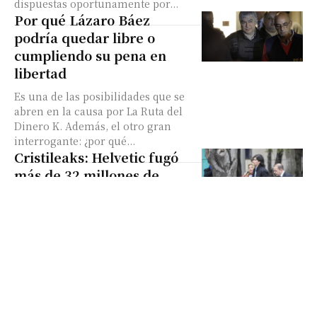
dispuestas oportunamente por...
Por qué Lázaro Báez
podría quedar libre o
cumpliendo su pena en
libertad
Es una de las posibilidades que se
abren en la causa por La Ruta del
Dinero K. Además, el otro gran
interrogante: ¿por qué...
Cristileaks: Helvetic fugó
más de 32 millones de
dólares del país. El rol de
Clarens y Brito
La suiza Helvetic Services Group -la
dueña de La Rosadita- sacó del país
más de 32 millones de dólares en
distintas operaciones
internacionales de...
Cristileaks: Marijuán pidió