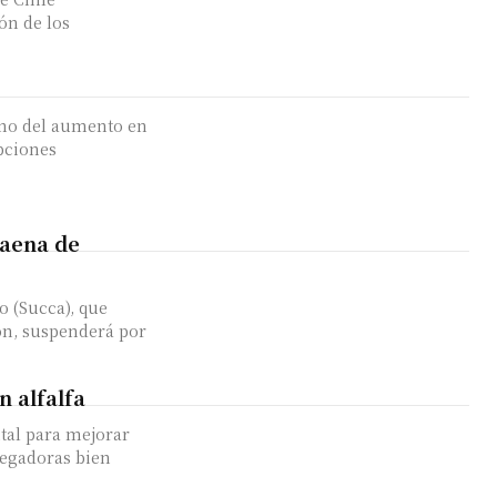
ón de los
ano del aumento en
pciones
faena de
o (Succa), que
ón, suspenderá por
n alfalfa
tal para mejorar
segadoras bien