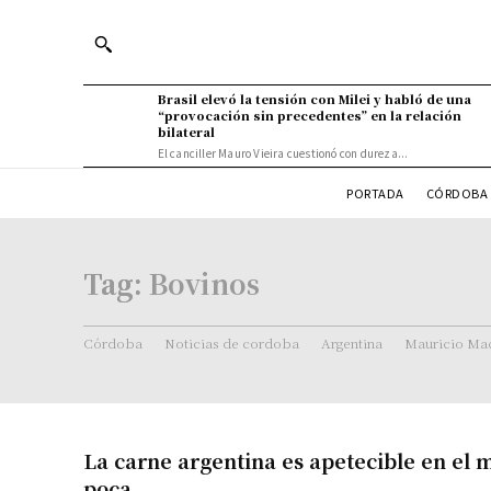
Brasil elevó la tensión con Milei y habló de una
“provocación sin precedentes” en la relación
bilateral
El canciller Mauro Vieira cuestionó con dureza...
PORTADA
CÓRDOBA 
Tag:
Bovinos
Córdoba
Noticias de cordoba
Argentina
Mauricio Mac
La carne argentina es apetecible en el 
poca