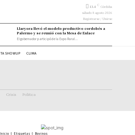
C
13.4
Córdoba
sábado 8 agosto 2026
Registrarse / Unirse
Llaryora llevó el modelo productivo cordobés a
Palermo y se reunió con la Mesa de Enlace
El gobernador participó de la Expo Rural...
STA SHOWUP
CLIMA
Crisis
Politica
Inicio
Etiquetas
Bovinos