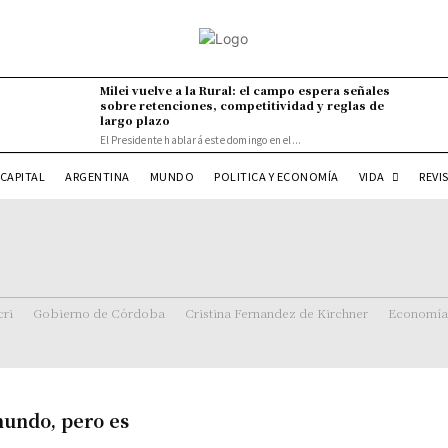
Milei vuelve a la Rural: el campo espera señales
sobre retenciones, competitividad y reglas de
largo plazo
El Presidente hablará este domingo en el...
VIDA
CAPITAL
ARGENTINA
MUNDO
POLITICA Y ECONOMÍA
REVI
ri
Gobierno de Córdoba
Cristina Fernandez de Kirchner
Economía
mundo, pero es