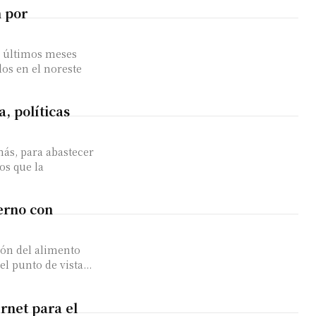
n por
s últimos meses
dos en el noreste
, políticas
ás, para abastecer
os que la
ierno con
ión del alimento
l punto de vista...
rnet para el