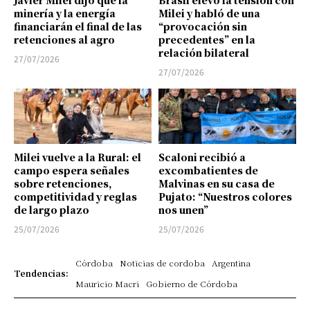
minería y la energía
Milei y habló de una
financiarán el final de las
“provocación sin
retenciones al agro
precedentes” en la
relación bilateral
27/07/2026
27/07/2026
Milei vuelve a la Rural: el
Scaloni recibió a
campo espera señales
excombatientes de
sobre retenciones,
Malvinas en su casa de
competitividad y reglas
Pujato: “Nuestros colores
de largo plazo
nos unen”
25/07/2026
25/07/2026
Córdoba
Noticias de cordoba
Argentina
Tendencias:
Mauricio Macri
Gobierno de Córdoba