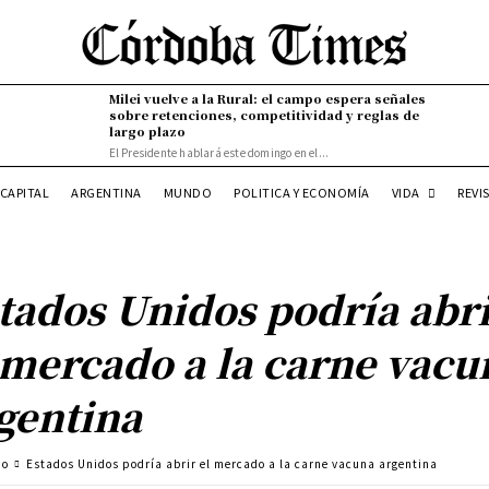
Milei vuelve a la Rural: el campo espera señales
sobre retenciones, competitividad y reglas de
largo plazo
El Presidente hablará este domingo en el...
VIDA
CAPITAL
ARGENTINA
MUNDO
POLITICA Y ECONOMÍA
REVI
tados Unidos podría abr
 mercado a la carne vacu
gentina
po
Estados Unidos podría abrir el mercado a la carne vacuna argentina