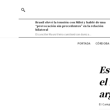
Brasil elevó la tensión con Milei y habló de una
“provocación sin precedentes” en la relación
bilateral
El canciller Mauro Vieira cuestionó con dureza...
PORTADA
CÓRDOBA 
Es
el
ar
El Cam