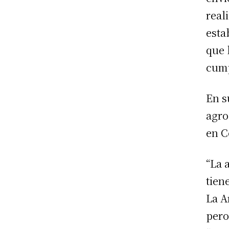
real
esta
que 
cump
En s
agro
en C
“La 
tien
La A
pero