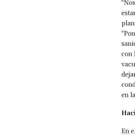
“Nos
esta
plan
“Pon
sani
con 
vacu
deja
cond
en l
Hac
En e