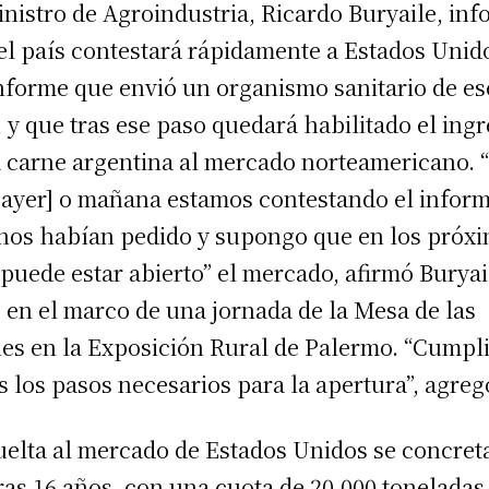
inistro de Agroindustria, Ricardo Buryaile, in
el país contestará rápidamente a Estados Unid
nforme que envió un organismo sanitario de es
, y que tras ese paso quedará habilitado el ing
a carne argentina al mercado norteamericano. 
 ayer] o mañana estamos contestando el infor
nos habían pedido y supongo que en los próx
 puede estar abierto” el mercado, afirmó Buryai
, en el marco de una jornada de la Mesa de las
es en la Exposición Rural de Palermo. “Cump
s los pasos necesarios para la apertura”, agreg
uelta al mercado de Estados Unidos se concret
tras 16 años, con una cuota de 20.000 toneladas