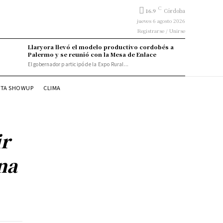
C
16.9
Córdoba
jueves 6 agosto 2026
Registrarse / Unirse
Llaryora llevó el modelo productivo cordobés a
Palermo y se reunió con la Mesa de Enlace
El gobernador participó de la Expo Rural...
STA SHOWUP
CLIMA
ir
na