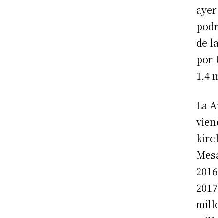
ayer
podr
de l
por 
1,4 
La A
vien
kirc
Mesa
2016
2017
mill