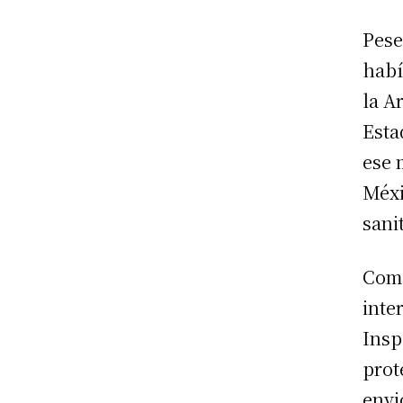
Pese
habí
la A
Esta
ese 
Méxi
sani
Como
inte
Insp
prot
envi