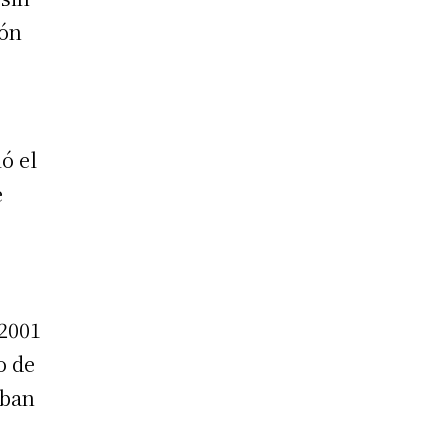
ión
ó el
e
 2001
o de
aban