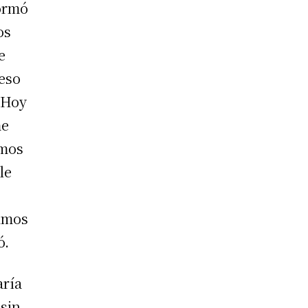
formó
os
e
reso
“Hoy
me
imos
le
limos
ó.
aría
 sin