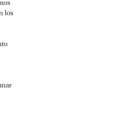
emos
n los
nto
a
unar