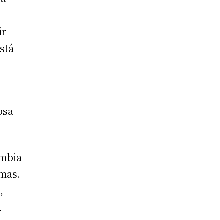
ir
stá
osa
ombia
emas.
,
.