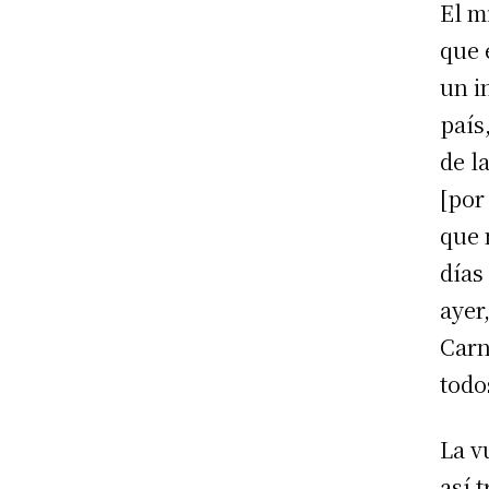
El m
que 
un i
país
de l
[por
que 
días
ayer
Carn
todo
La v
así 