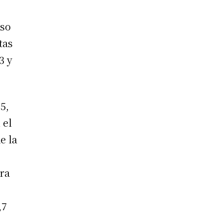
e
aso
tas
3 y
5,
 el
e la
ara
,7