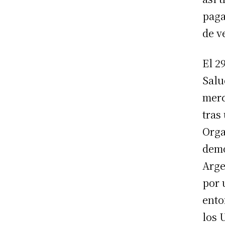
paga
de v
El 2
Salu
merc
tras
Orga
demo
Arge
por 
ento
los 