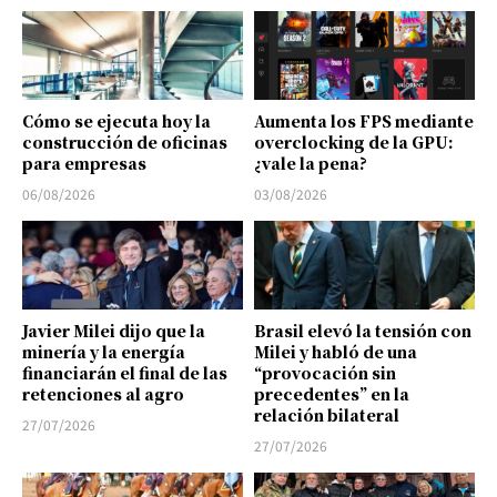
Cómo se ejecuta hoy la
Aumenta los FPS mediante
construcción de oficinas
overclocking de la GPU:
para empresas
¿vale la pena?
06/08/2026
03/08/2026
Javier Milei dijo que la
Brasil elevó la tensión con
minería y la energía
Milei y habló de una
financiarán el final de las
“provocación sin
retenciones al agro
precedentes” en la
relación bilateral
27/07/2026
27/07/2026