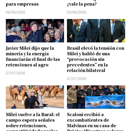
para empresas
¿vale la pena?
06/08/2026
03/08/2026
Javier Milei dijo que la
Brasil elevó la tensión con
minería y la energía
Milei y habló de una
financiarán el final de las
“provocación sin
retenciones al agro
precedentes” en la
relación bilateral
27/07/2026
27/07/2026
Milei vuelve a la Rural: el
Scaloni recibió a
campo espera señales
excombatientes de
sobre retenciones,
Malvinas en su casa de
competitividad y reglas
Pujato: “Nuestros colores