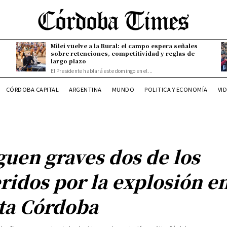
Milei vuelve a la Rural: el campo espera señales
sobre retenciones, competitividad y reglas de
largo plazo
El Presidente hablará este domingo en el...
CÓRDOBA CAPITAL
ARGENTINA
MUNDO
POLITICA Y ECONOMÍA
VI
guen graves dos de los
ridos por la explosión e
ta Córdoba