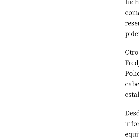
luch
co
rese
pide
Otr
Fred
Poli
cabe
esta
Des
inf
equ