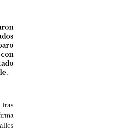
aron
ados
paro
con
tado
le.
 tras
firma
alles