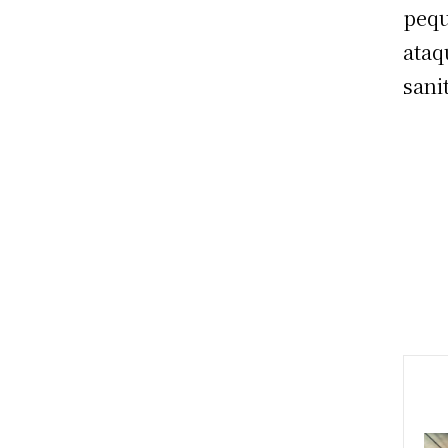
pequ
ataq
sani