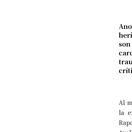
Ano
her
son
ca
tra
crít
Al m
la e
Rapo