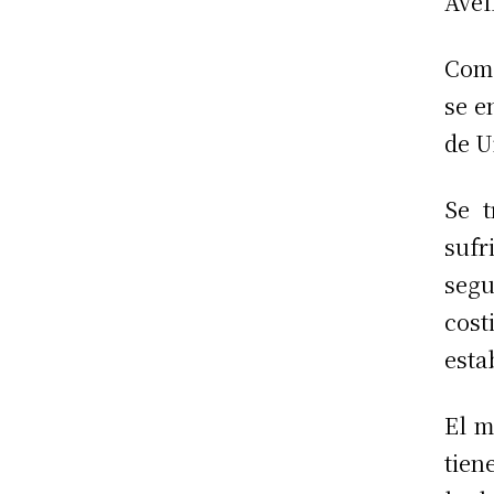
Avel
Como
se e
de U
Se t
sufr
segu
cost
esta
El m
tien