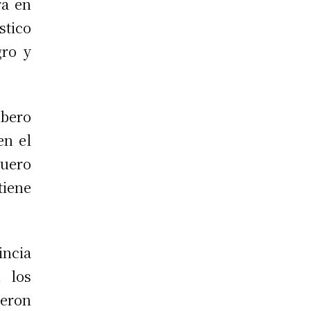
ra en
ico
gro y
bero
en el
cuero
tiene
ncia
 los
eron