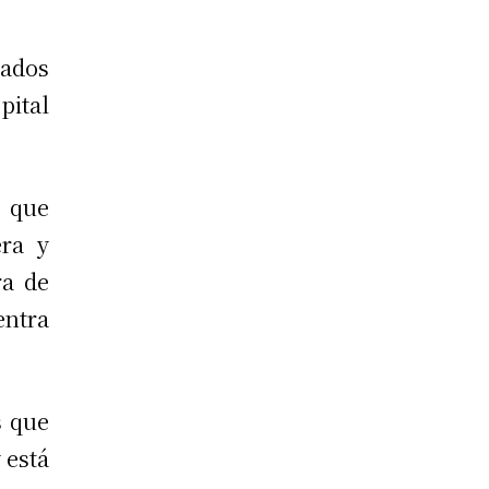
nados
pital
, que
era y
ra de
entra
s que
 está