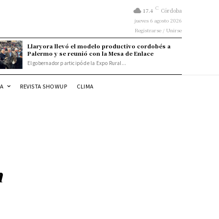
C
17.4
Córdoba
jueves 6 agosto 2026
Registrarse / Unirse
Llaryora llevó el modelo productivo cordobés a
Palermo y se reunió con la Mesa de Enlace
El gobernador participó de la Expo Rural...
DA
REVISTA SHOWUP
CLIMA
n