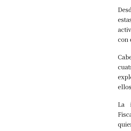
Desd
esta
acti
con 
Cabe
cuat
expl
ello
La 
Fisc
quie