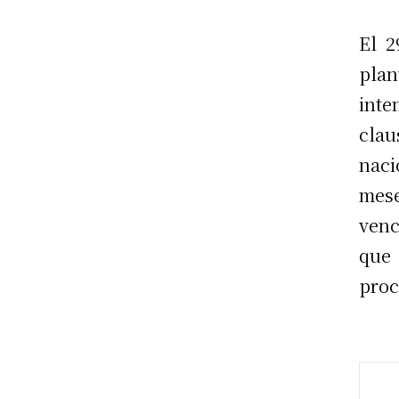
El 2
plan
int
cla
naci
mes
venc
que 
proc