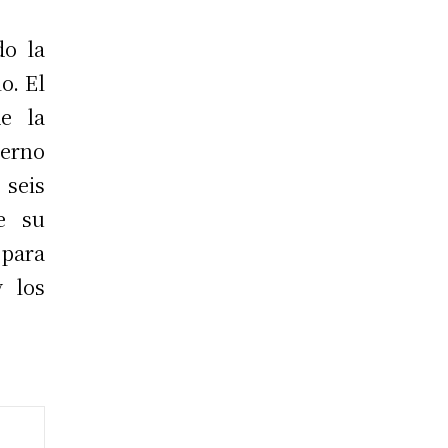
do la
o. El
e la
erno
 seis
e su
 para
y los