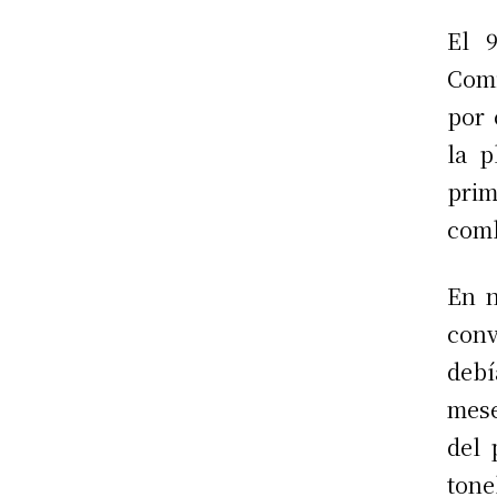
El 
Comi
por 
la p
pri
comb
En n
conv
debí
mese
del 
tone