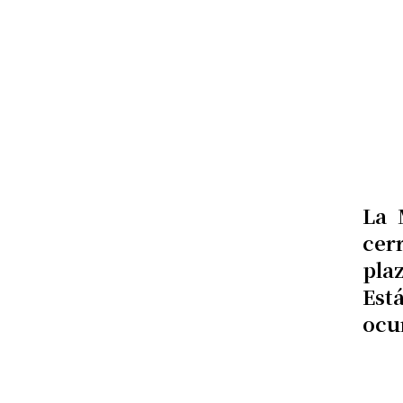
La 
cer
pla
Est
ocu