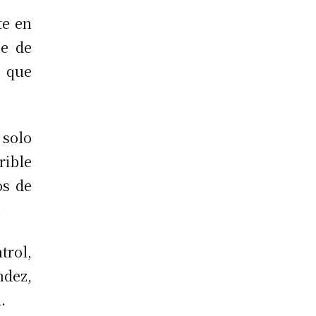
te en
se de
a que
 solo
rible
os de
.
rol,
ndez,
.