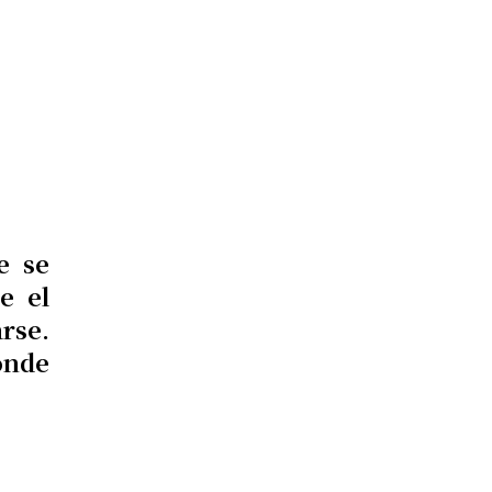
e se
e el
rse.
onde