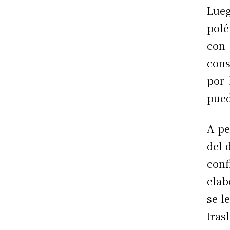
Lueg
polé
con 
cons
por 
pued
A pe
del 
con
elab
se l
tras