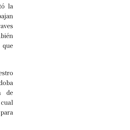
tó la
bajan
raves
mbién
n que
estro
rdoba
a de
 cual
 para