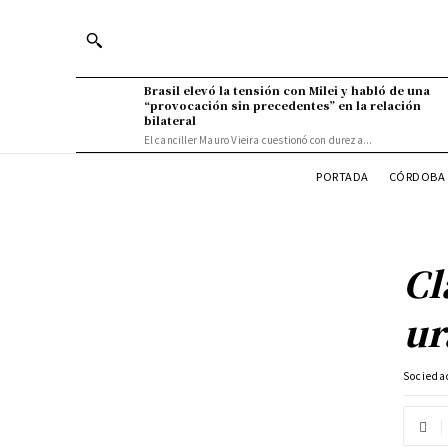
Brasil elevó la tensión con Milei y habló de una
“provocación sin precedentes” en la relación
bilateral
El canciller Mauro Vieira cuestionó con dureza...
PORTADA
CÓRDOBA 
Cl
ur
Socieda