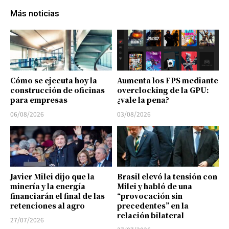
Más noticias
Cómo se ejecuta hoy la
Aumenta los FPS mediante
construcción de oficinas
overclocking de la GPU:
para empresas
¿vale la pena?
06/08/2026
03/08/2026
Javier Milei dijo que la
Brasil elevó la tensión con
minería y la energía
Milei y habló de una
financiarán el final de las
“provocación sin
retenciones al agro
precedentes” en la
relación bilateral
27/07/2026