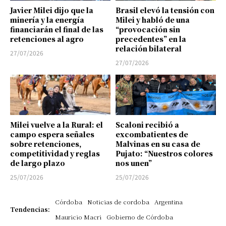
Javier Milei dijo que la
Brasil elevó la tensión con
minería y la energía
Milei y habló de una
financiarán el final de las
“provocación sin
retenciones al agro
precedentes” en la
relación bilateral
27/07/2026
27/07/2026
Milei vuelve a la Rural: el
Scaloni recibió a
campo espera señales
excombatientes de
sobre retenciones,
Malvinas en su casa de
competitividad y reglas
Pujato: “Nuestros colores
de largo plazo
nos unen”
25/07/2026
25/07/2026
Córdoba
Noticias de cordoba
Argentina
Tendencias:
Mauricio Macri
Gobierno de Córdoba