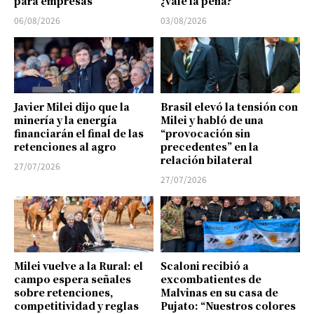
para empresas
¿vale la pena?
06/08/2026
03/08/2026
Javier Milei dijo que la
Brasil elevó la tensión con
minería y la energía
Milei y habló de una
financiarán el final de las
“provocación sin
retenciones al agro
precedentes” en la
relación bilateral
27/07/2026
27/07/2026
Milei vuelve a la Rural: el
Scaloni recibió a
campo espera señales
excombatientes de
sobre retenciones,
Malvinas en su casa de
competitividad y reglas
Pujato: “Nuestros colores