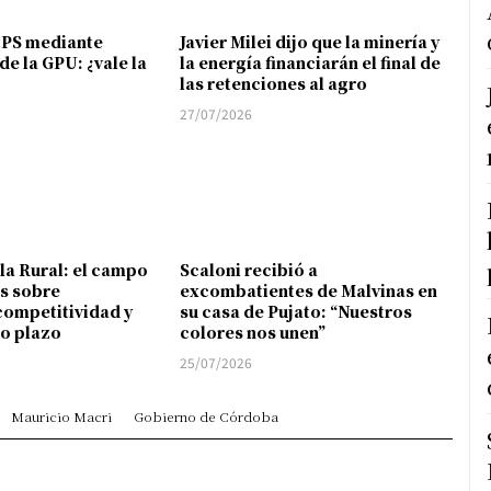
FPS mediante
Javier Milei dijo que la minería y
de la GPU: ¿vale la
la energía financiarán el final de
las retenciones al agro
27/07/2026
 la Rural: el campo
Scaloni recibió a
s sobre
excombatientes de Malvinas en
competitividad y
su casa de Pujato: “Nuestros
go plazo
colores nos unen”
25/07/2026
Mauricio Macri
Gobierno de Córdoba