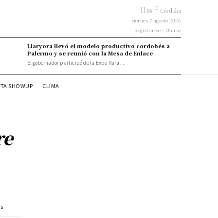
C
16
Córdoba
viernes 7 agosto 2026
Registrarse / Unirse
Llaryora llevó el modelo productivo cordobés a
Palermo y se reunió con la Mesa de Enlace
El gobernador participó de la Expo Rural...
STA SHOWUP
CLIMA
re
es