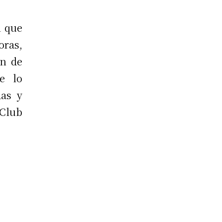
l que
oras,
ón de
se lo
das y
 Club
”