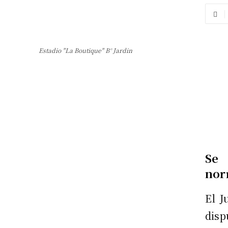
Estadio "La Boutique" B° Jardin
Se 
norm
El J
disp