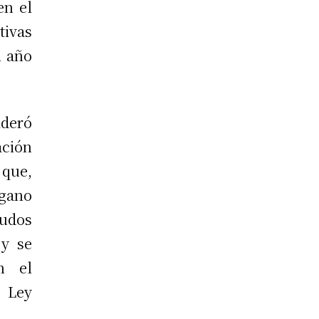
en el
tivas
l año
ideró
ación
 que,
rgano
audos
 y se
n el
a Ley