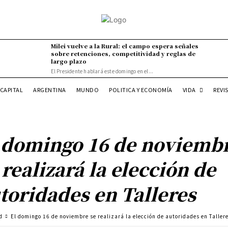
Milei vuelve a la Rural: el campo espera señales
sobre retenciones, competitividad y reglas de
largo plazo
El Presidente hablará este domingo en el...
VIDA
CAPITAL
ARGENTINA
MUNDO
POLITICA Y ECONOMÍA
REVI
 domingo 16 de noviemb
 realizará la elección de
toridades en Talleres
d
El domingo 16 de noviembre se realizará la elección de autoridades en Taller