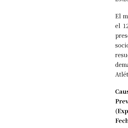
El m
el 1
pres
soci
resu
demá
Atlé
Caus
Prev
(Exp
Fech