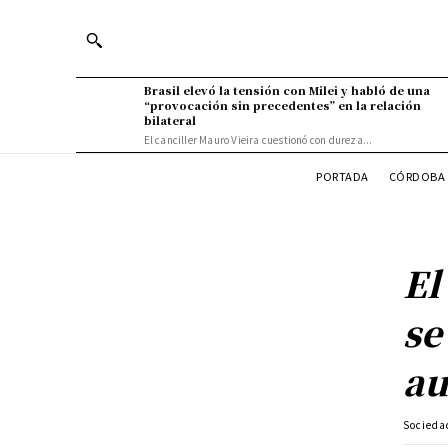
Brasil elevó la tensión con Milei y habló de una
“provocación sin precedentes” en la relación
bilateral
El canciller Mauro Vieira cuestionó con dureza...
PORTADA
CÓRDOBA 
El
se
au
Socieda