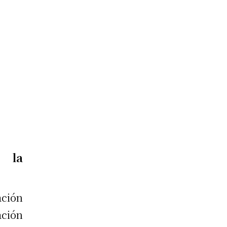
e la
ación
ación