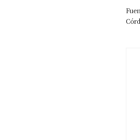
F
Córd