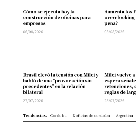
Cómo se ejecuta hoy la
Aumenta los 
construcción de oficinas para
overclocking 
empresas
pena?
06/08/2026
03/08/2026
Brasil elevó la tensión con Milei y
Milei vuelve a
habló de una “provocación sin
espera señale
precedentes” en la relación
retenciones, 
bilateral
reglas de lar
27/07/2026
25/07/2026
Tendencias:
Córdoba
Noticias de cordoba
Argentina