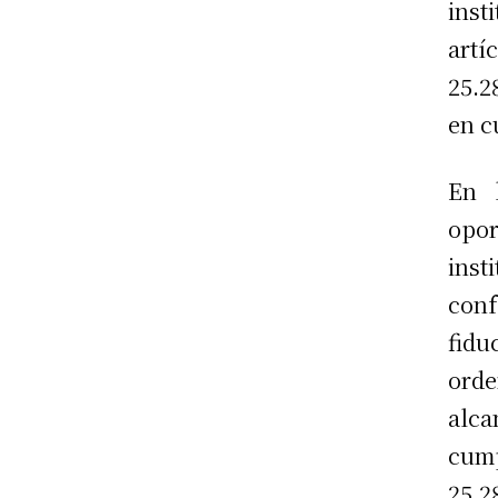
inst
artí
25.2
en c
En l
opor
inst
conf
fidu
orde
alc
cump
25.2