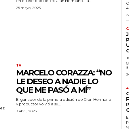
en el teléfono del ex Gran Hermano. La...
C
25 mayo, 2023
A
2
C
P
J
g
TV
a
MARCELO CORAZZA: “NO
2
LE DESEO A NADIE LO
QUE ME PASÓ A MÍ”
A
El ganador de la primera edición de Gran Hermano
y productor volvió a su...
uez
3 abril, 2023
E
p
q