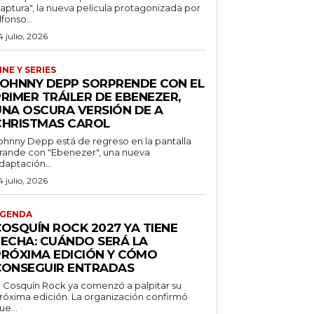
aptura", la nueva película protagonizada por
lfonso...
4 julio, 2026
INE Y SERIES
JOHNNY DEPP SORPRENDE CON EL
RIMER TRÁILER DE EBENEZER,
UNA OSCURA VERSIÓN DE A
CHRISTMAS CAROL
ohnny Depp está de regreso en la pantalla
rande con "Ebenezer", una nueva
daptación...
4 julio, 2026
GENDA
COSQUÍN ROCK 2027 YA TIENE
FECHA: CUÁNDO SERÁ LA
PRÓXIMA EDICIÓN Y CÓMO
CONSEGUIR ENTRADAS
l Cosquín Rock ya comenzó a palpitar su
róxima edición. La organización confirmó
ue...