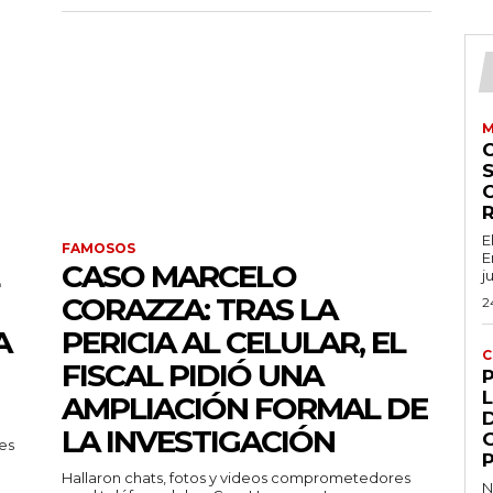
M
S
E
FAMOSOS
E
CASO MARCELO
j
CORAZZA: TRAS LA
2
A
PERICIA AL CELULAR, EL
C
FISCAL PIDIÓ UNA
L
AMPLIACIÓN FORMAL DE
LA INVESTIGACIÓN
es
Hallaron chats, fotos y videos comprometedores
N