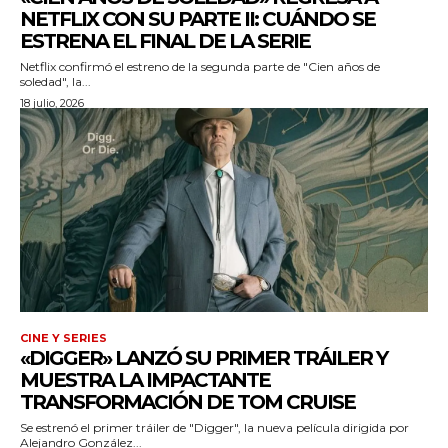
NETFLIX CON SU PARTE II: CUÁNDO SE
ESTRENA EL FINAL DE LA SERIE
cG9ydHJhaXQiOiIxMSIsInBob25lIjoiMTIifQ==»
Netflix confirmó el estreno de la segunda parte de "Cien años de
soledad", la...
18 julio, 2026
ZSI6IjExcHggMTNweCAxMHB4IiwicG9ydHJhaXQiOiI5cHggMTBweCI
CINE Y SERIES
«DIGGER» LANZÓ SU PRIMER TRÁILER Y
MUESTRA LA IMPACTANTE
TRANSFORMACIÓN DE TOM CRUISE
Se estrenó el primer tráiler de "Digger", la nueva película dirigida por
Alejandro González...