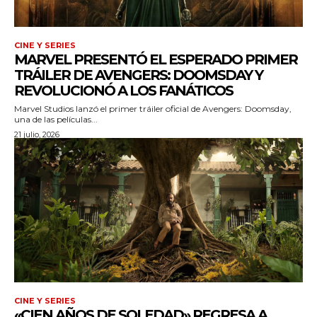
CINE Y SERIES
wicG9ydHJhaXQiOiIyNiIsInBob25lIjoiMjgifQ==»
MARVEL PRESENTÓ EL ESPERADO PRIMER
TRÁILER DE AVENGERS: DOOMSDAY Y
wbGF5IjoiIn0sImxhbmRzY2FwZSI6eyJtYXJnaW4tYm90dG9tIjoiMyIs
REVOLUCIONÓ A LOS FANÁTICOS
Marvel Studios lanzó el primer tráiler oficial de Avengers: Doomsday,
una de las películas...
21 julio, 2026
iwicG9ydHJhaXQiOiIxMCIsInBob25lIjoiMTEifQ==»
zcGxheSI6IiJ9LCJsYW5kc2NhcGUiOnsibWFyZ2luLWJvdHRvbSI6IjE1
GF5IjoiIn19″
CINE Y SERIES
«CIEN AÑOS DE SOLEDAD» REGRESA A