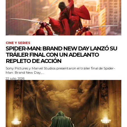
iwicG9ydHJhaXQiOiIxMCIsInBob25lIjoiMTEifQ==»
zcGxheSI6IiJ9LCJsYW5kc2NhcGUiOnsibWFyZ2luLWJvdHRvbSI6IjE1
GF5IjoiIn19″
CINE Y SERIES
SPIDER-MAN: BRAND NEW DAY LANZÓ SU
TRÁILER FINAL CON UN ADELANTO
REPLETO DE ACCIÓN
Sony Pictures y Marvel Studios presentaron el tráiler final de Spider-
cG9ydHJhaXQiOiIxMSIsInBob25lIjoiMTIifQ==»
Man: Brand New Day,...
22 julio, 2026
SI6IjExcHggMTNweCAxMHB4IiwicG9ydHJhaXQiOiI5cHggMTBweCI