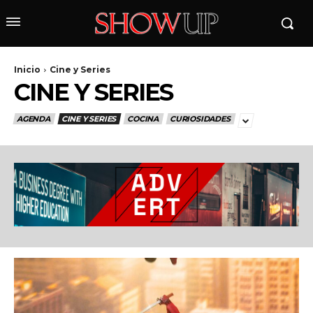
Inicio
Cine y Series
CINE Y SERIES
AGENDA
CINE Y SERIES
COCINA
CURIOSIDADES
wicG9ydHJhaXQiOiIyNiIsInBob25lIjoiMjgifQ==»
wbGF5IjoiIn0sImxhbmRzY2FwZSI6eyJtYXJnaW4tYm90dG9tIjoiMyIs