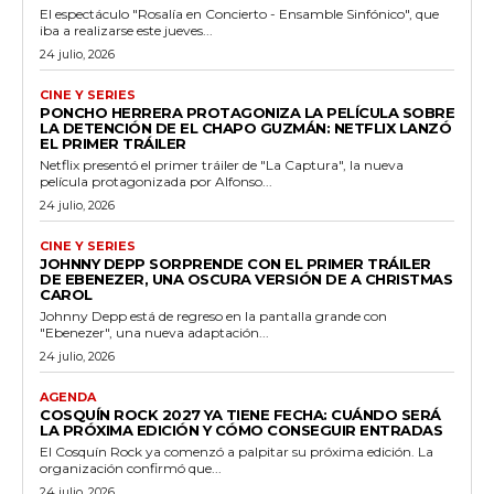
El espectáculo "Rosalía en Concierto - Ensamble Sinfónico", que
iba a realizarse este jueves...
24 julio, 2026
CINE Y SERIES
PONCHO HERRERA PROTAGONIZA LA PELÍCULA SOBRE
LA DETENCIÓN DE EL CHAPO GUZMÁN: NETFLIX LANZÓ
EL PRIMER TRÁILER
Netflix presentó el primer tráiler de "La Captura", la nueva
película protagonizada por Alfonso...
24 julio, 2026
CINE Y SERIES
JOHNNY DEPP SORPRENDE CON EL PRIMER TRÁILER
DE EBENEZER, UNA OSCURA VERSIÓN DE A CHRISTMAS
CAROL
Johnny Depp está de regreso en la pantalla grande con
"Ebenezer", una nueva adaptación...
24 julio, 2026
AGENDA
COSQUÍN ROCK 2027 YA TIENE FECHA: CUÁNDO SERÁ
LA PRÓXIMA EDICIÓN Y CÓMO CONSEGUIR ENTRADAS
El Cosquín Rock ya comenzó a palpitar su próxima edición. La
organización confirmó que...
24 julio, 2026