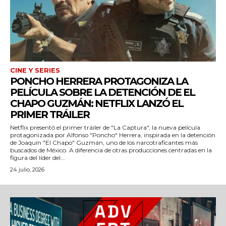
wicG9ydHJhaXQiOiIyNiIsInBob25lIjoiMjgifQ==»
wbGF5IjoiIn0sImxhbmRzY2FwZSI6eyJtYXJnaW4tYm90dG9tIjoiMyIs
CINE Y SERIES
PONCHO HERRERA PROTAGONIZA LA
PELÍCULA SOBRE LA DETENCIÓN DE EL
CHAPO GUZMÁN: NETFLIX LANZÓ EL
PRIMER TRÁILER
Netflix presentó el primer tráiler de "La Captura", la nueva película
protagonizada por Alfonso "Poncho" Herrera, inspirada en la detención
de Joaquín "El Chapo" Guzmán, uno de los narcotraficantes más
buscados de México. A diferencia de otras producciones centradas en la
iwicG9ydHJhaXQiOiIxMCIsInBob25lIjoiMTEifQ==»
figura del líder del...
24 julio, 2026
zcGxheSI6IiJ9LCJsYW5kc2NhcGUiOnsibWFyZ2luLWJvdHRvbSI6IjE1
GF5IjoiIn19″