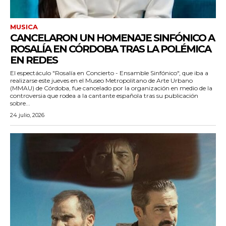
iwicG9ydHJhaXQiOiIxMCIsInBob25lIjoiMTEifQ==»
MUSICA
CANCELARON UN HOMENAJE SINFÓNICO A
zcGxheSI6IiJ9LCJsYW5kc2NhcGUiOnsibWFyZ2luLWJvdHRvbSI6IjE1
ROSALÍA EN CÓRDOBA TRAS LA POLÉMICA
EN REDES
GF5IjoiIn19″
El espectáculo "Rosalía en Concierto - Ensamble Sinfónico", que iba a
realizarse este jueves en el Museo Metropolitano de Arte Urbano
(MMAU) de Córdoba, fue cancelado por la organización en medio de la
controversia que rodea a la cantante española tras su publicación
sobre...
24 julio, 2026
cG9ydHJhaXQiOiIxMSIsInBob25lIjoiMTIifQ==»
SI6IjExcHggMTNweCAxMHB4IiwicG9ydHJhaXQiOiI5cHggMTBweCI