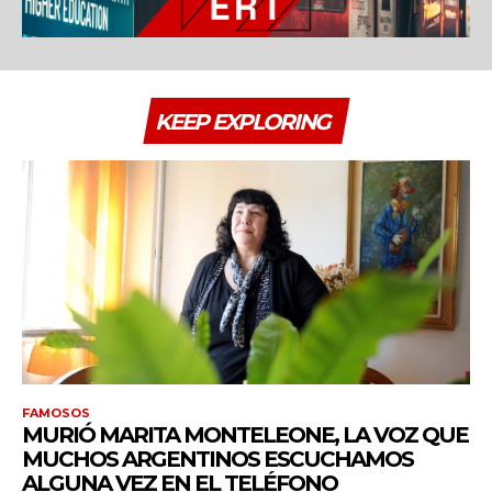
cG9ydHJhaXQiOiIxMSIsInBob25lIjoiMTIifQ==»
KEEP EXPLORING
ZSI6IjExcHggMTNweCAxMHB4IiwicG9ydHJhaXQiOiI5cHggMTBweCI
FAMOSOS
MURIÓ MARITA MONTELEONE, LA VOZ QUE
MUCHOS ARGENTINOS ESCUCHAMOS
ALGUNA VEZ EN EL TELÉFONO