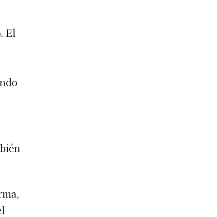
. El
ando
mbién
orma,
el