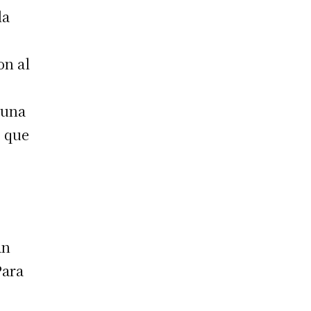
la
on al
 una
s que
an
Para