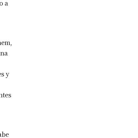
o a
nem,
ina
es y
ntes
abe