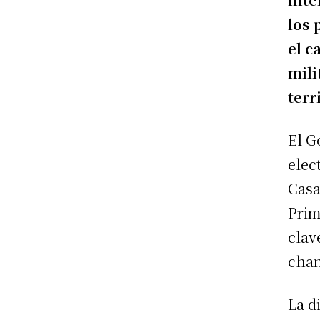
los 
el c
mili
terr
El G
elec
Casa
Prim
clav
chan
La d