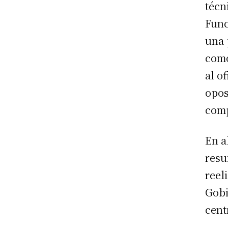
técn
Func
una 
como
al o
opos
comp
En a
resu
reel
Gobi
cent