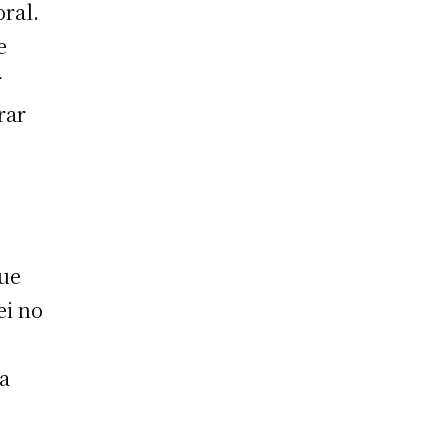
oral.
e
r
rar
que
ei no
za