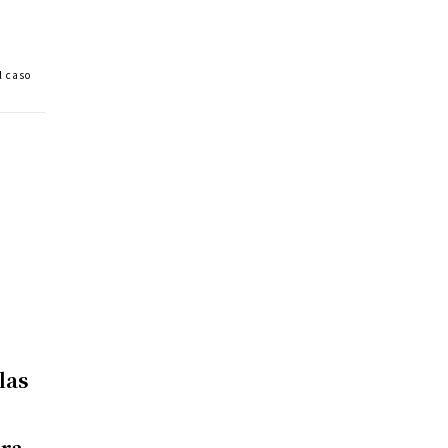
l caso
las
ara