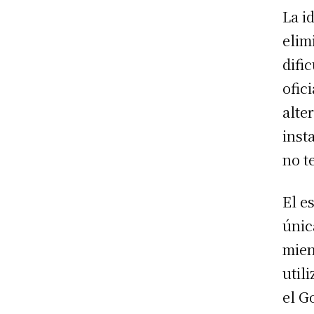
La i
elim
difi
ofic
alte
inst
no t
El e
únic
mien
util
el G