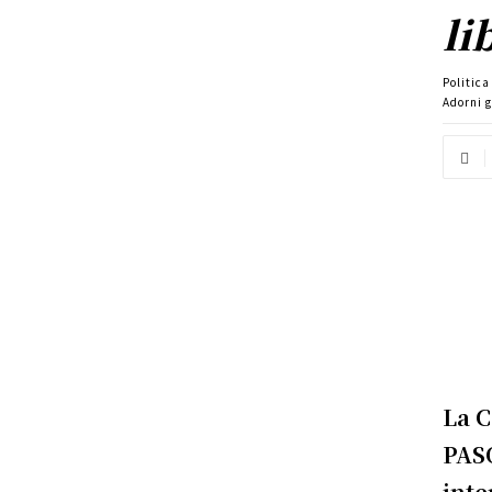
li
Politic
Adorni g
La C
PASO
inte