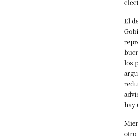
elec
El d
Gobi
repr
buen
los 
argu
redu
advi
hay 
Mien
otro