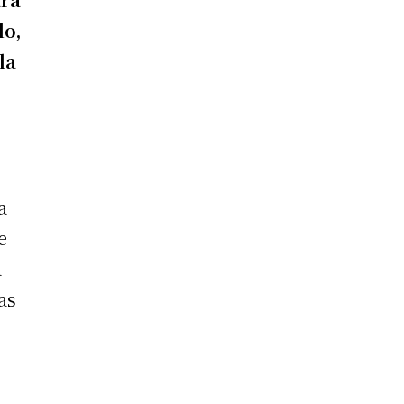
lo,
la
a
e
á
as