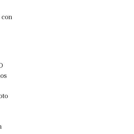
s con
SO
dos
a
oto
n