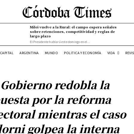
Milei vuelve a la Rural: el campo espera señales
sobre retenciones, competitividad y reglas de
largo plazo
El Presidente hablará este domingo en el...
VIDA
CAPITAL
ARGENTINA
MUNDO
POLITICA Y ECONOMÍA
REVI
 Gobierno redobla la
uesta por la reforma
ectoral mientras el caso
orni golpea la interna