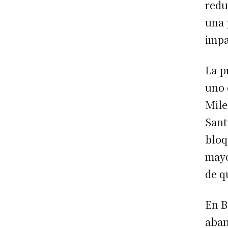
redu
una 
impa
La p
uno 
Mile
Sant
bloq
mayo
de q
En B
aban