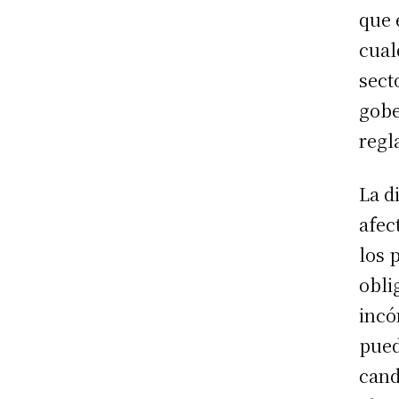
que 
cual
sect
gobe
regl
La d
afec
los 
obli
incó
pued
cand