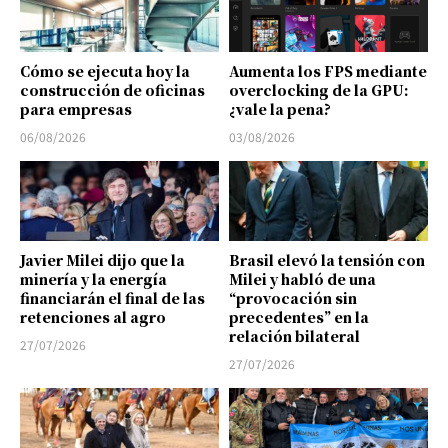
Cómo se ejecuta hoy la
Aumenta los FPS mediante
construcción de oficinas
overclocking de la GPU:
para empresas
¿vale la pena?
06/08/2026
03/08/2026
Javier Milei dijo que la
Brasil elevó la tensión con
minería y la energía
Milei y habló de una
financiarán el final de las
“provocación sin
retenciones al agro
precedentes” en la
relación bilateral
27/07/2026
27/07/2026