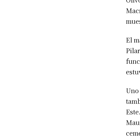
Macr
mues
El m
Pila
func
estu
Uno 
tamb
Este
Maur
ceme