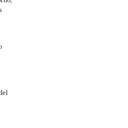
s
o
del