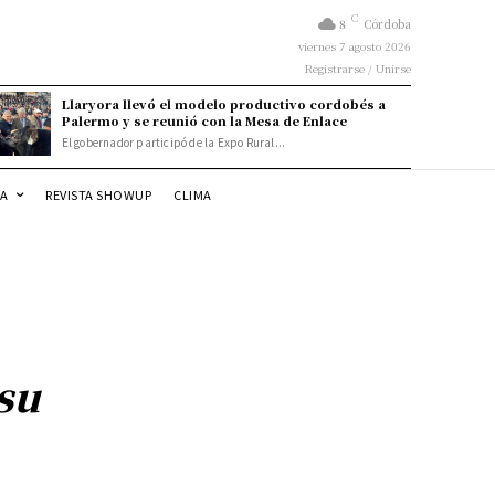
C
8
Córdoba
viernes 7 agosto 2026
Registrarse / Unirse
Llaryora llevó el modelo productivo cordobés a
Palermo y se reunió con la Mesa de Enlace
El gobernador participó de la Expo Rural...
DA
REVISTA SHOWUP
CLIMA
su