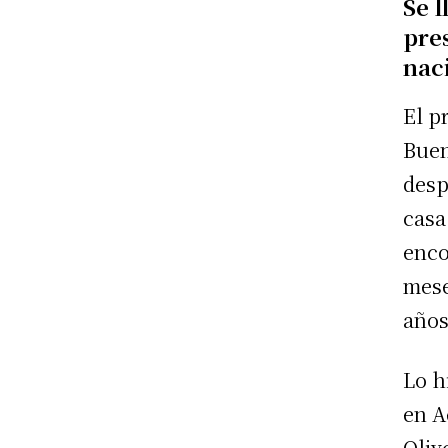
Se l
pre
nac
El p
Buen
desp
casa
enco
mese
años
Lo h
en A
Oliv