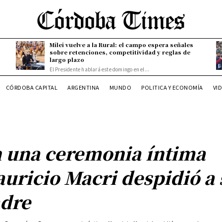
Milei vuelve a la Rural: el campo espera señales
sobre retenciones, competitividad y reglas de
largo plazo
El Presidente hablará este domingo en el...
CÓRDOBA CAPITAL
ARGENTINA
MUNDO
POLITICA Y ECONOMÍA
VI
 una ceremonia íntima
uricio Macri despidió a 
dre