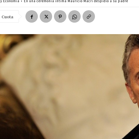
a y Economía
En una ceremonia íntima Mauricio Macri despidió a su padre
Cuota