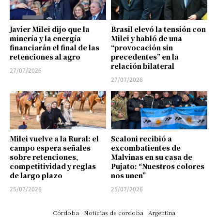
Javier Milei dijo que la
Brasil elevó la tensión con
minería y la energía
Milei y habló de una
financiarán el final de las
“provocación sin
retenciones al agro
precedentes” en la
relación bilateral
27/07/2026
27/07/2026
Milei vuelve a la Rural: el
Scaloni recibió a
campo espera señales
excombatientes de
sobre retenciones,
Malvinas en su casa de
competitividad y reglas
Pujato: “Nuestros colores
de largo plazo
nos unen”
25/07/2026
25/07/2026
Córdoba
Noticias de cordoba
Argentina