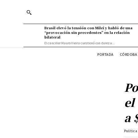
Brasil elevó la tensión con Milei y habló de una
“provocación sin precedentes” en la relación
bilateral
El canciller Mauro Vieira cuestionó con dureza...
PORTADA
CÓRDOBA 
Po
el
a 
Politic