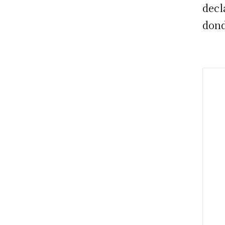
decl
dond