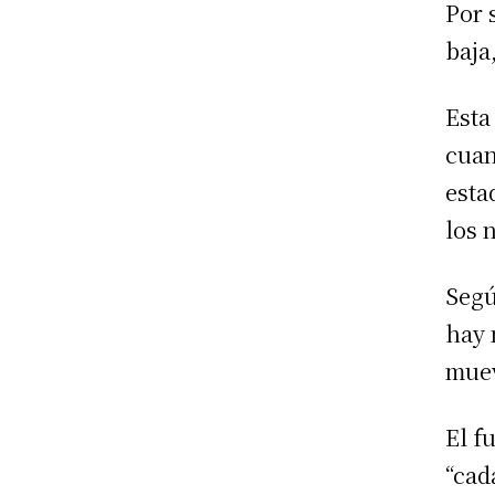
Por 
baja
Esta
cuan
esta
los 
Segú
hay 
muev
El f
“cad