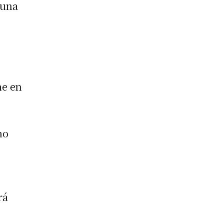
 una
ne en
no
rá