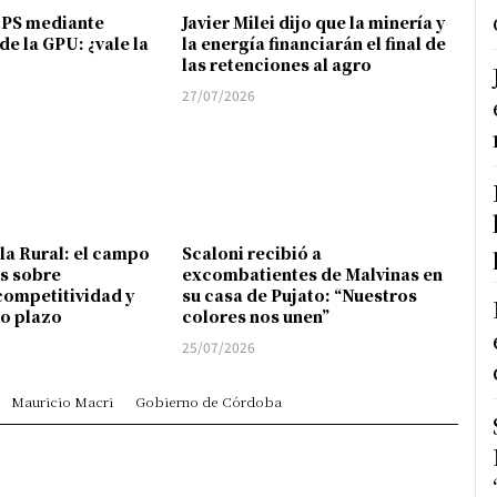
FPS mediante
Javier Milei dijo que la minería y
de la GPU: ¿vale la
la energía financiarán el final de
las retenciones al agro
27/07/2026
 la Rural: el campo
Scaloni recibió a
s sobre
excombatientes de Malvinas en
competitividad y
su casa de Pujato: “Nuestros
go plazo
colores nos unen”
25/07/2026
Mauricio Macri
Gobierno de Córdoba