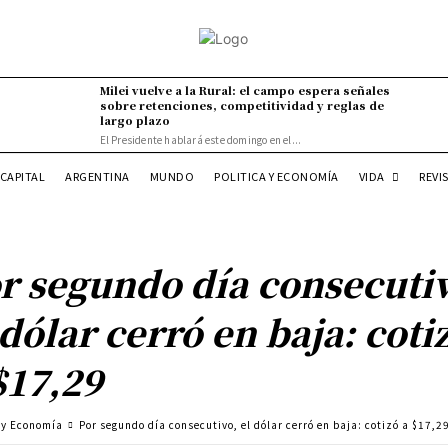
Milei vuelve a la Rural: el campo espera señales
sobre retenciones, competitividad y reglas de
largo plazo
El Presidente hablará este domingo en el...
VIDA
CAPITAL
ARGENTINA
MUNDO
POLITICA Y ECONOMÍA
REVI
r segundo día consecuti
 dólar cerró en baja: coti
$17,29
a y Economía
Por segundo día consecutivo, el dólar cerró en baja: cotizó a $17,2