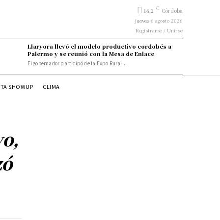
C
16.2
Córdoba
jueves 6 agosto 2026
Registrarse / Unirse
Llaryora llevó el modelo productivo cordobés a
Palermo y se reunió con la Mesa de Enlace
El gobernador participó de la Expo Rural...
STA SHOWUP
CLIMA
vo,
zó
9