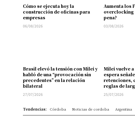
Cómo se ejecuta hoy la
Aumenta los 
construcción de oficinas para
overclocking 
empresas
pena?
06/08/2026
03/08/2026
Brasil elevó la tensión con Milei y
Milei vuelve a
habló de una “provocación sin
espera señale
precedentes” en la relación
retenciones, 
bilateral
reglas de lar
27/07/2026
25/07/2026
Tendencias:
Córdoba
Noticias de cordoba
Argentina