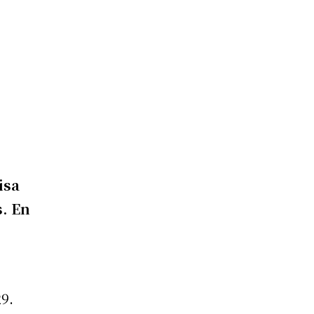
isa
s. En
29.