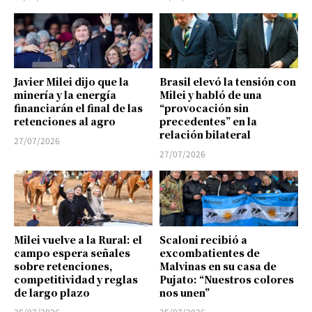
Javier Milei dijo que la
Brasil elevó la tensión con
minería y la energía
Milei y habló de una
financiarán el final de las
“provocación sin
retenciones al agro
precedentes” en la
relación bilateral
27/07/2026
27/07/2026
Milei vuelve a la Rural: el
Scaloni recibió a
campo espera señales
excombatientes de
sobre retenciones,
Malvinas en su casa de
competitividad y reglas
Pujato: “Nuestros colores
de largo plazo
nos unen”
25/07/2026
25/07/2026