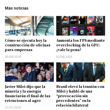
Más noticias
Cómo se ejecuta hoy la
Aumenta los FPS mediante
construcción de oficinas
overclocking de la GPU:
para empresas
¿vale la pena?
06/08/2026
03/08/2026
Javier Milei dijo que la
Brasil elevó la tensión con
minería y la energía
Milei y habló de una
financiarán el final de las
“provocación sin
retenciones al agro
precedentes” en la
relación bilateral
27/07/2026