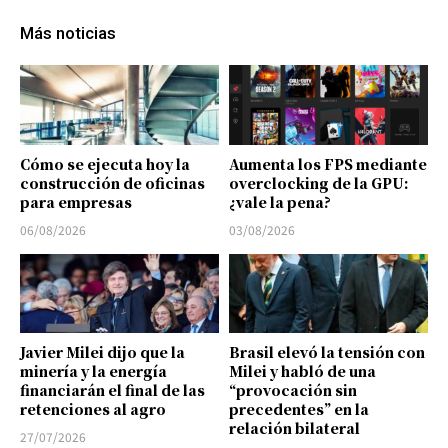
Más noticias
Cómo se ejecuta hoy la
Aumenta los FPS mediante
construcción de oficinas
overclocking de la GPU:
para empresas
¿vale la pena?
06/08/2026
03/08/2026
Javier Milei dijo que la
Brasil elevó la tensión con
minería y la energía
Milei y habló de una
financiarán el final de las
“provocación sin
retenciones al agro
precedentes” en la
relación bilateral
27/07/2026