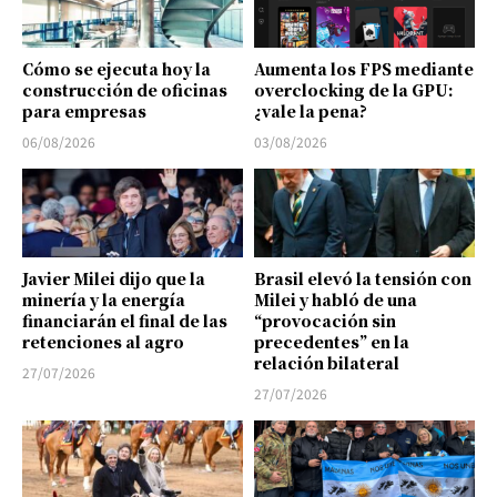
Cómo se ejecuta hoy la
Aumenta los FPS mediante
construcción de oficinas
overclocking de la GPU:
para empresas
¿vale la pena?
06/08/2026
03/08/2026
Javier Milei dijo que la
Brasil elevó la tensión con
minería y la energía
Milei y habló de una
financiarán el final de las
“provocación sin
retenciones al agro
precedentes” en la
relación bilateral
27/07/2026
27/07/2026