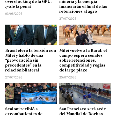
overclocking de la GPU:
minería y la energía
¿vale la pena?
financiarán el final de las
retenciones al agro
03/08/2026
27/07/2026
Brasil elevó la tensión con
Milei vuelve a la Rural: el
Milei y habló de una
campo espera señales
“provocación sin
sobre retenciones,
precedentes” en la
competitividad y reglas
relación bilateral
de largo plazo
27/07/2026
25/07/2026
Scaloni recibió a
San Francisco será sede
excombatientes de
del Mundial de Bochas