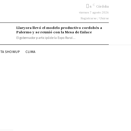
C
6
Córdoba
viernes 7 agosto 2026
Registrarse / Unirse
Llaryora llevó el modelo productivo cordobés a
Palermo y se reunió con la Mesa de Enlace
El gobernador participó de la Expo Rural...
STA SHOWUP
CLIMA