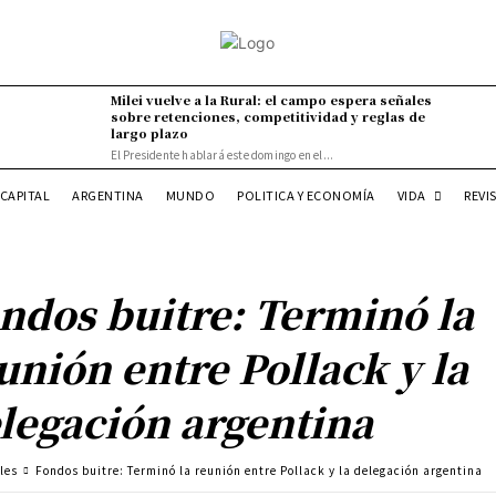
Milei vuelve a la Rural: el campo espera señales
sobre retenciones, competitividad y reglas de
largo plazo
El Presidente hablará este domingo en el...
VIDA
CAPITAL
ARGENTINA
MUNDO
POLITICA Y ECONOMÍA
REVI
ndos buitre: Terminó la
unión entre Pollack y la
legación argentina
les
Fondos buitre: Terminó la reunión entre Pollack y la delegación argentina