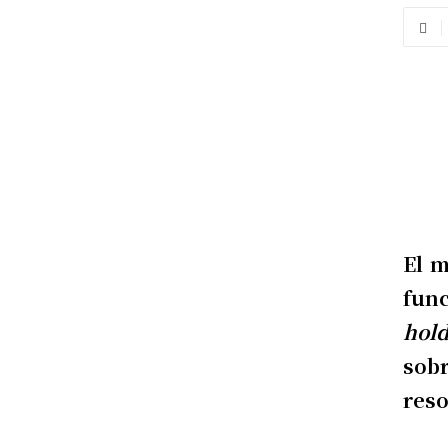
El 
func
hol
sobr
reso