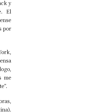
ack y
e. El
ense
s por
York,
ensa
logo,
es me
te”.
oras,
na).