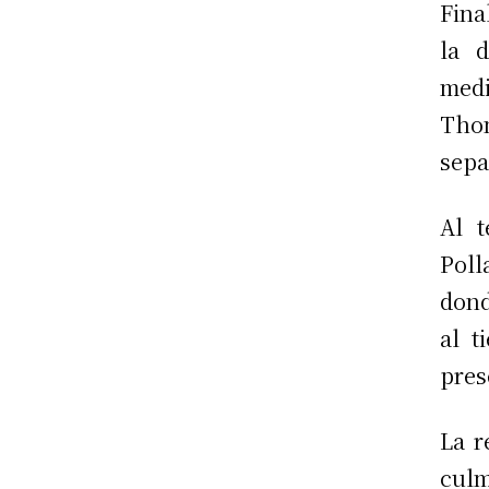
Fina
la d
med
Thom
sepa
Al t
Pol
dond
al t
pres
La r
cul