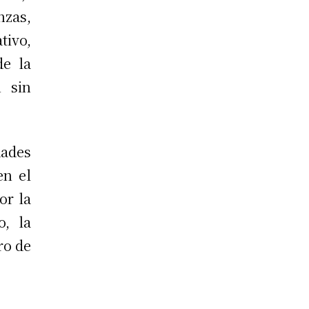
nzas,
tivo,
de la
n sin
ades
en el
or la
o, la
ro de