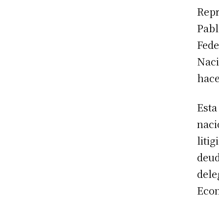
Repr
Pabl
Fede
Naci
hace
Est
naci
liti
deud
dele
Econ