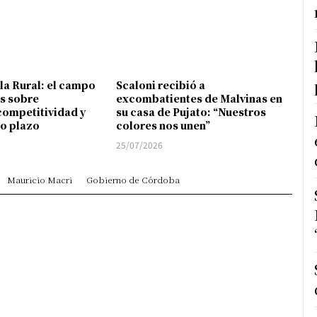
 la Rural: el campo
Scaloni recibió a
s sobre
excombatientes de Malvinas en
competitividad y
su casa de Pujato: “Nuestros
go plazo
colores nos unen”
25/07/2026
Mauricio Macri
Gobierno de Córdoba