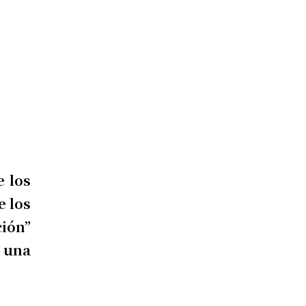
 los
e los
ión”
o una