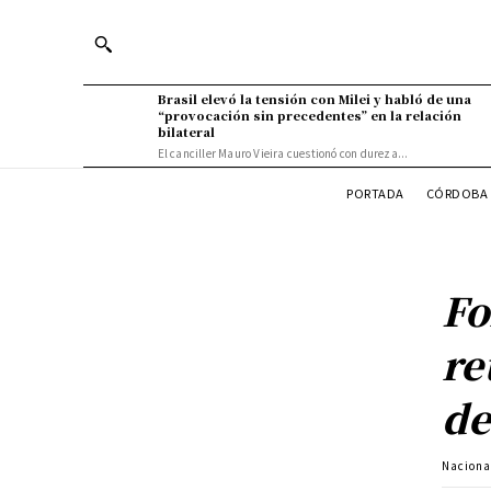
Brasil elevó la tensión con Milei y habló de una
“provocación sin precedentes” en la relación
bilateral
El canciller Mauro Vieira cuestionó con dureza...
PORTADA
CÓRDOBA 
Fo
re
de
Naciona