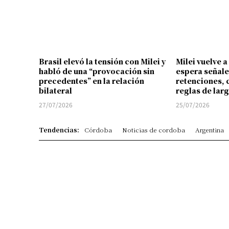
Brasil elevó la tensión con Milei y
Milei vuelve a
habló de una “provocación sin
espera señale
precedentes” en la relación
retenciones, 
bilateral
reglas de lar
27/07/2026
25/07/2026
Tendencias:
Córdoba
Noticias de cordoba
Argentina